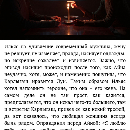
Ильяс на удивление современный мужчина, жену
не ревнует, не изменяет, правда, насилует однажды,
но искренне сожалеет и извиняется. Важно, что
эпизод насилия происходит после того, как Айна
неудачно, хотя, может, и намеренно пошутила, что
Карлыгаш нравится Луи. Таким образом Ильяс
хотел напомнить героине, что она – его жена. На
самом деле он не так прост, как кажется,
предполагается, что он искал чего-то большего, там
и встретил Карлыгаш, привез ее как некий трофей,
да вот оказалось, что любящая женщина всегда
была рядом. Оправдания перед Айной: «Я люблю
тебя, но ее люблю тоже!» звучат уж совсем