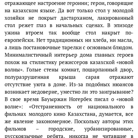
отражающее настроение героини; герои, говорящие
на казахском языке. Да вот только стол у молодой
хозяйки не покрыт дастарханом, лакированный
стол режет глаз в начальных сценах. В эпизоде
ужина втроем так вообще стол накрыт по-
европейски. Нет традиционных ни хлеба, ни масла,
а лишь постановочные тарелки с основным блюдом.
Минималистичный интерьер дома главных героев
похож на стилистику режиссеров казахской «новой
волны». Голые стены комнат, пошарпанный двор,
полуразрушенная крыша сарая отражают
отсутствие уюта в доме. Из-за подобных нюансов
возникает недоверие, уместно ли это заигрывание?
В свое время Бауыржан Ногербек писал о «новой
волне»: «Отстраненность от национального в
фильмах молодого кино Казахстана, думается, все
же явление закономерное. Поскольку авторы этих
фильмов – городские, урбанизированные,
русскоязычные ребята, никогда не читавшие в