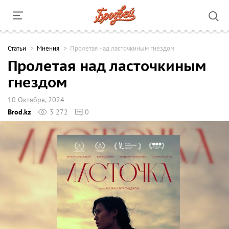
Cтатьи
Мнения
Пролетая над ласточкиным гнездом
Пролетая над ласточкиным
гнездом
10 Октября, 2024
Brod.kz
3 272
0