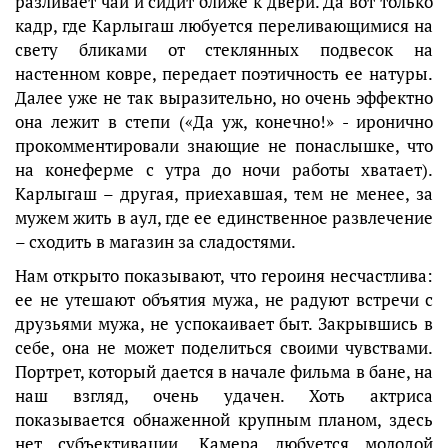
разливает чай и сидит ближе к двери. Да вот только
кадр, где Карлыгаш любуется переливающимися на
свету бликами от стеклянных подвесок на
настенном ковре, передает поэтичность ее натуры.
Далее уже не так выразительно, но очень эффектно
она лежит в степи («Да уж, конечно!» - иронично
прокомментировали знающие не понаслышке, что
на конеферме с утра до ночи работы хватает).
Карлыгаш – другая, приехавшая, тем не менее, за
мужем жить в аул, где ее единственное развлечение
– сходить в магазин за сладостями.
Нам открыто показывают, что героиня несчастлива:
ее не утешают объятия мужа, не радуют встречи с
друзьями мужа, не успокаивает быт. Закрывшись в
себе, она не может поделиться своими чувствами.
Портрет, который дается в начале фильма в бане, на
наш взгляд, очень удачен. Хоть актриса
показывается обнаженной крупным планом, здесь
нет субъективации. Камера любуется молодой