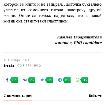
которой ее никто и не запирал. Ласточка буквально
улетает из семейного гнезда навстречу другой
жизни. Остается только надеяться, что в новой
жизни она станет-таки счастливой.
Камила Габдрашитова
киновед, PhD candidate
10 Октября, 2024
Brod.kz
3 272
0
+15
+15
+15
+15
+15
2 комментария
Войдите