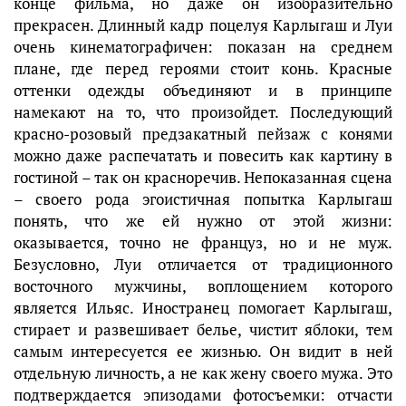
конце фильма, но даже он изобразительно
прекрасен. Длинный кадр поцелуя Карлыгаш и Луи
очень кинематографичен: показан на среднем
плане, где перед героями стоит конь. Красные
оттенки одежды объединяют и в принципе
намекают на то, что произойдет. Последующий
красно-розовый предзакатный пейзаж с конями
можно даже распечатать и повесить как картину в
гостиной – так он красноречив. Непоказанная сцена
– своего рода эгоистичная попытка Карлыгаш
понять, что же ей нужно от этой жизни:
оказывается, точно не француз, но и не муж.
Безусловно, Луи отличается от традиционного
восточного мужчины, воплощением которого
является Ильяс. Иностранец помогает Карлыгаш,
стирает и развешивает белье, чистит яблоки, тем
самым интересуется ее жизнью. Он видит в ней
отдельную личность, а не как жену своего мужа. Это
подтверждается эпизодами фотосъемки: отчасти