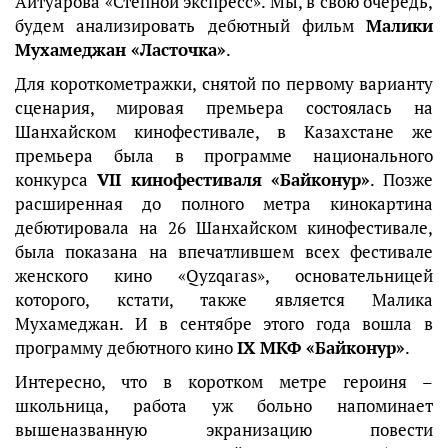
Айтуарова «Степной экспресс». Мы, в свою очередь,
будем анализировать дебютный фильм
Малики
Мухамеджан «Ласточка»
.
Для короткометражки, снятой по первому варианту
сценария, мировая премьера состоялась на
Шанхайском кинофестивале, в Казахстане же
премьера была в программе национального
конкурса
VII кинофестиваля «Байконур»
. Позже
расширенная до полного метра кинокартина
дебютировала на 26 Шанхайском кинофестивале,
была показана на впечатлившем всех фестивале
женского кино «Qyzqaras», основательницей
которого, кстати, также является Малика
Мухамеджан. И в сентябре этого года вошла в
программу дебютного кино
IX МКФ «Байконур»
.
Интересно, что в коротком метре героиня –
школьница, работа уж больно напоминает
вышеназванную экранизацию повести