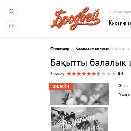
Онлайн қар
Кастингт
РУ
Фильмдер
Қазақстан киносы
Бақытты
Бақытты балалық
6.6
Бағалау:
Жыл
ОНЛАЙН
Ұзақт