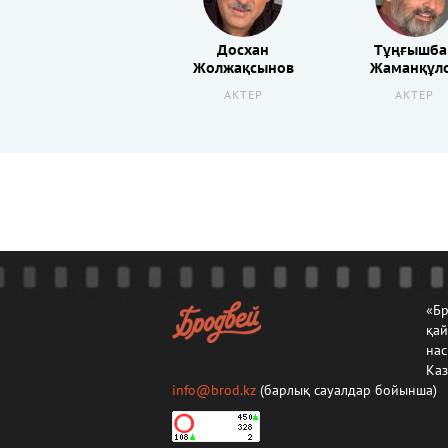
Досхан
Тұңғышба
Жолжақсынов
Жаманқұл
АКТЕР
АКТЕР
«Бр
қа
нас
Каз
info@brod.kz
(барлық сауалдар бойынша)