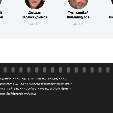
й
Досхан
Тұңғышбай
ов
Жолжақсынов
Жаманқұлов
Ж
АКТЕР
АКТЕР
одвей» кинопорталы - қазақстандық кино
йраткерлерді және олардың шығармашылығын
ихаттайтын, киносүйер қауымды біріктіретін
неттің бірегей жобасы