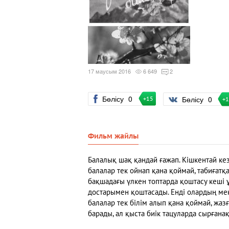
17 маусым 2016
6 649
2
Бөлісу
0
Бөлісу
0
+15
+
Фильм жайлы
Балалық шақ қандай ғажап. Кішкентай ке
балалар тек ойнап қана қоймай, табиғатқа
бақшадағы үлкен топтарда қоштасу кеші 
достарымен қоштасады. Енді олардың мек
балалар тек білім алып қана қоймай, жа
барады, ал қыста биік тацуларда сырғанақ