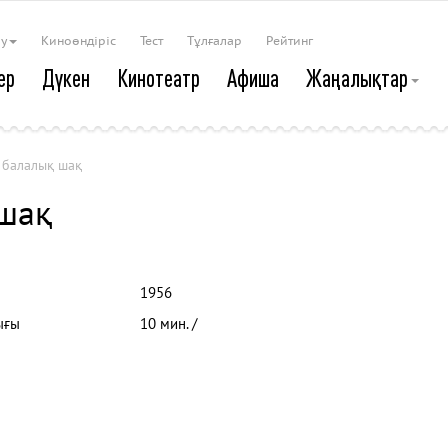
ау
Киноөндіріс
Тест
Тұлғалар
Рейтинг
ер
Дүкен
Кинотеатр
Афиша
Жаңалықтар
 балалық шақ
 шақ
1956
ығы
10 мин. /