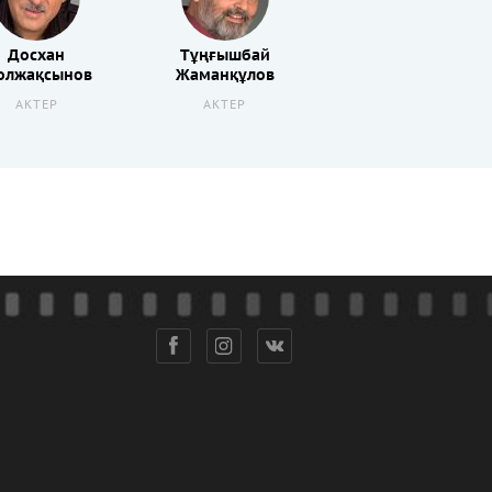
Досхан
Тұңғышбай
олжақсынов
Жаманқұлов
АКТЕР
АКТЕР