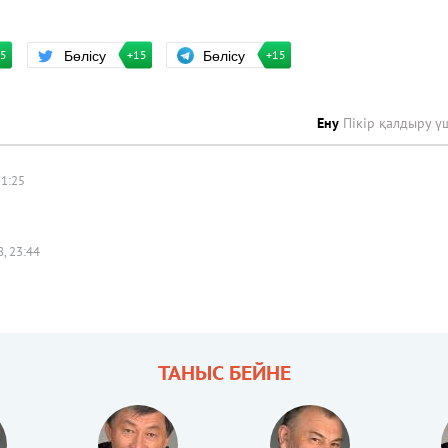
Бөлісу
Бөлісу
+15
15
+15
Ену
Пікір қалдыру ү
11:25
, 23:44
ТАНЫС БЕЙНЕ