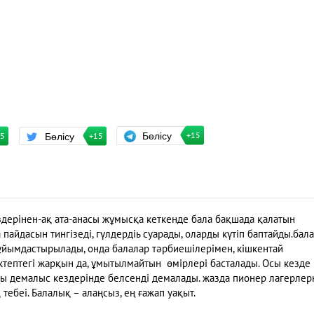
Бөлісу
Бөлісу
+15
15
+15
здерінен-ақ ата-анасы жұмысқа кеткенде бала бақшада қалатын
 пайдасын тингізеді, гүлдердіь суарады, оларды күтіп баптайды.бала
ұйымдастырылады, онда балалар тәрбиешілерімен, кішкентай
тептегі жарқын да, ұмытылмайтын өмірлері басталады. Осы кезде
зғы демалыс кездерінде белсенді демалады. жазда пионер лагерлер
 тебеі. Балалық – алаңсыз, ең ғажап уақыт.