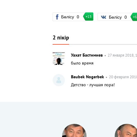
Бөлісу
0
Бөлісу
0
+15
+
2 пікір
Уахат Бастимиев
27 января 2018, 
было время
Baubek Nogerbek
20 февраля 2018
Детство - лучшая пора!