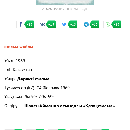
29 мамыр 2017
3 926
0
+15
+15
+15
+15
+15
Фильм жайлы
Жыл
1969
Елі
Казахстан
Жанр
Деректі фильм
Тұсаукесер (KZ)
04 Февраля 1969
Ұзақтығы
9м 59с / 9м 59с
Өндіруші
Шәкен Айманов атындағы «Қазақфильм»