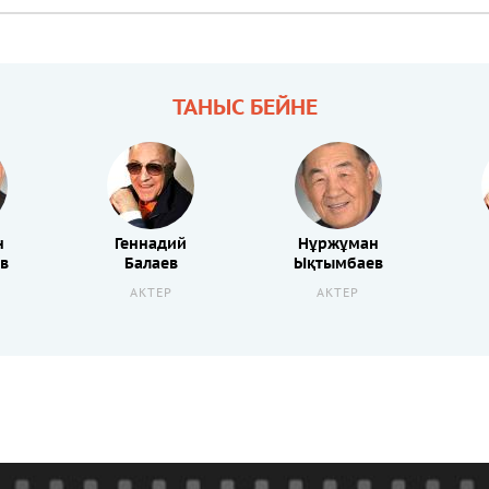
ТАНЫС БЕЙНЕ
н
Геннадий
Нұржұман
в
Балаев
Ықтымбаев
АКТЕР
АКТЕР