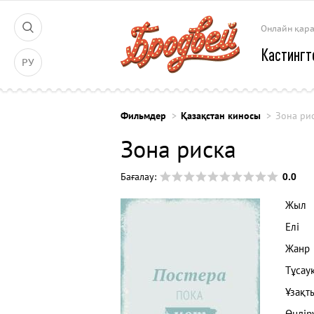
Онлайн қар
Кастингт
РУ
Фильмдер
Қазақстан киносы
Зона ри
Зона риска
0.0
Бағалау:
Жыл
Елі
Жанр
Тұсау
Ұзақт