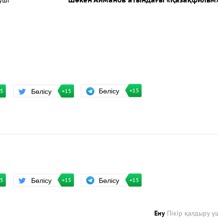
уші
Шәкен Айманов атындағы «Қазақфильм
Бөлісу
Бөлісу
+15
15
+15
Бөлісу
Бөлісу
+15
15
+15
Ену
Пікір қалдыру ү