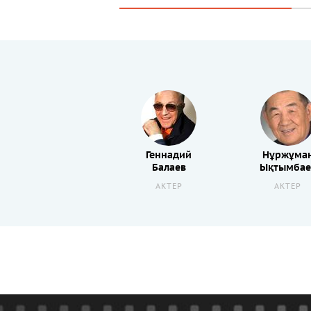
Геннадий
Нұржұма
Балаев
Ықтымбае
АКТЕР
АКТЕР