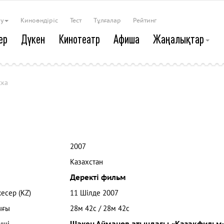
ау
Киноөндіріс
Тест
Тұлғалар
Рейтинг
ер
Дүкен
Кинотеатр
Афиша
Жаңалықтар
ска
2007
Казахстан
Деректі фильм
кесер (KZ)
11 Шілде 2007
ығы
28м 42с / 28м 42с