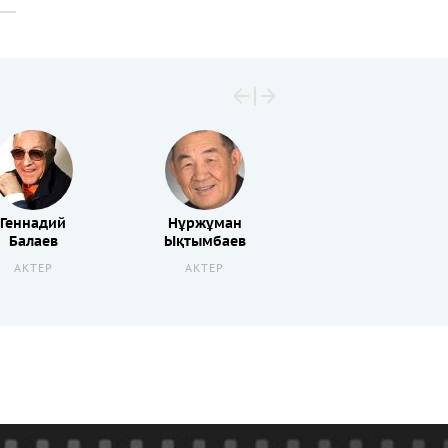
Геннадий
Нұржұман
Балаев
Ықтымбаев
АКТЕР
АКТЕР