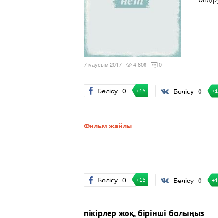
Өндір
7 маусым 2017
4 806
0
Бөлісу
0
Бөлісу
0
+15
+
Фильм жайлы
Бөлісу
0
Бөлісу
0
+15
+
пікірлер жоқ, бірінші болыңыз