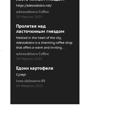
https://adessobistro.net/
adessobistro Coffee
30 Маусым, 2025
Пролетая над
ласточкиным гнездом
Nestled in the heart of the city,
Adessobistro is a charming coffee shop
that offers a warm and inviting...
adessobistro Coffee
30 Маусым, 2025
Едоки картофеля
Cупер!
ivan.dalmatov.88
09 Февраля, 2025