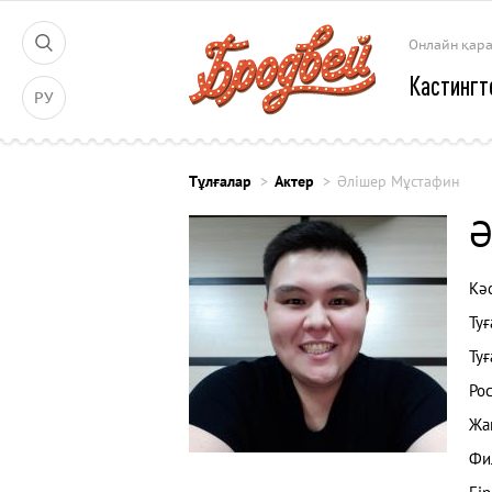
Онлайн қар
Кастингт
РУ
Тұлғалар
Актер
Әлішер Мұстафин
Ә
Кәс
Туғ
Туғ
Рос
Жа
Фи