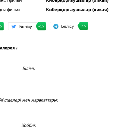
рінші фильм
Киберқорғаушылар (хикая)
ңғы фильм
Киберқорғаушылар (хикая)
Бөлісу
Бөлісу
+15
15
+15
алерея
9
Білімі:
Жүлделері мен марапаттары:
Хоббиі: