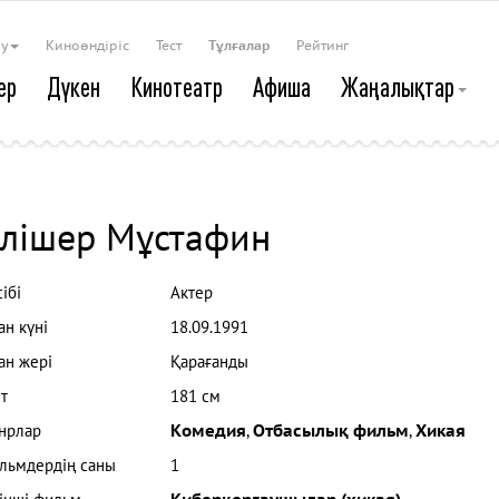
ау
Киноөндіріс
Тест
Тұлғалар
Рейтинг
ер
Дүкен
Кинотеатр
Афиша
Жаңалықтар
лішер Мұстафин
ібі
Актер
ан күні
18.09.1991
ан жері
Қарағанды
т
181 см
нрлар
Комедия
,
Отбасылық фильм
,
Хикая
льмдердің саны
1