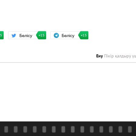
Бөлісу
Бөлісу
+15
15
+15
Ену
Пікір қалдыру ү