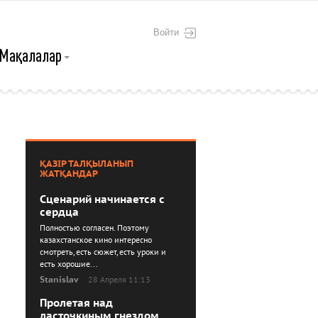
Войти
Мақалалар
ҚАЗІР ТАЛҚЫЛАНЫП
ЖАТҚАНДАР
Сценарий начинается с
сердца
Полностью согласен. Поэтому
казахстанское кино интересно
смотреть, есть сюжет, есть уроки и
есть хорошие...
Stanislav
28 Апреля 11:13
Пролетая над
ласточкиным гнездом