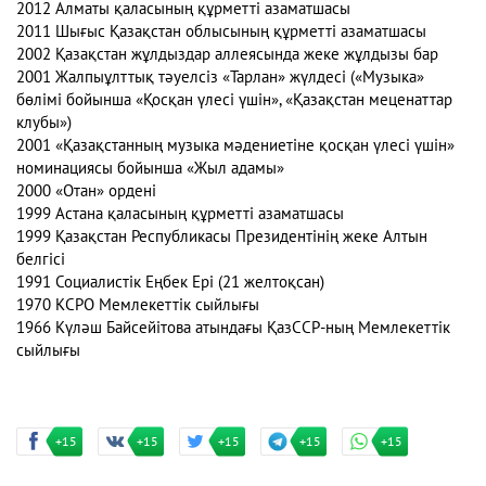
2012 Алматы қаласының құрметті азаматшасы
2011 Шығыс Қазақстан облысының құрметті азаматшасы
2002 Қазақстан жұлдыздар аллеясында жеке жұлдызы бар
2001 Жалпыұлттық тәуелсіз «Тарлан» жүлдесі («Музыка»
бөлімі бойынша «Қосқан үлесі үшін», «Қазақстан меценаттар
клубы»)
2001 «Қазақстанның музыка мәдениетіне қосқан үлесі үшін»
номинациясы бойынша «Жыл адамы»
2000 «Отан» ордені
1999 Астана қаласының құрметті азаматшасы
1999 Қазақстан Республикасы Президентінің жеке Алтын
белгісі
1991 Социалистік Еңбек Ері (21 желтоқсан)
1970 КСРО Мемлекеттік сыйлығы
1966 Күләш Байсейітова атындағы ҚазССР-ның Мемлекеттік
сыйлығы
+15
+15
+15
+15
+15