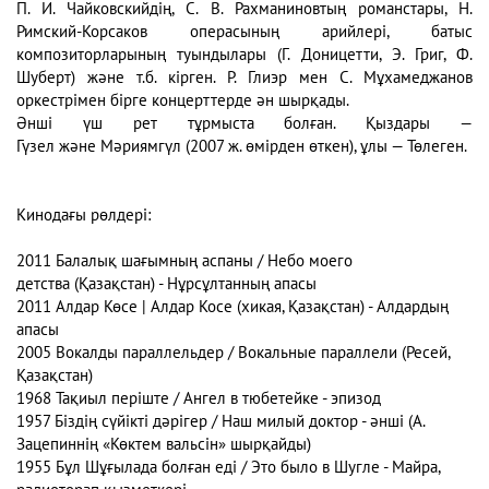
П. И. Чайковскийдің, С. В. Рахманиновтың романстары, Н.
Римский-Корсаков операсының арийлері, батыс
композиторларының туындылары (Г. Доницетти, Э. Григ, Ф.
Шуберт) және т.б. кірген. Р. Глиэр мен С. Мұхамеджанов
оркестрімен бірге концерттерде ән шырқады.
Әнші үш рет тұрмыста болған. Қыздары —
Гүзел және Мәриямгүл (2007 ж. өмірден өткен), ұлы — Төлеген.
Кинодағы рөлдері:
2011 Балалық шағымның аспаны / Небо моего
детства (Қазақстан) - Нұрсұлтанның апасы
2011 Алдар Көсе | Алдар Косе (хикая, Қазақстан) - Алдардың
апасы
2005 Вокалды параллельдер / Вокальные параллели (Ресей,
Қазақстан)
1968 Тақиыл періште / Ангел в тюбетейке - эпизод
1957 Біздің сүйікті дәрігер / Наш милый доктор - әнші (А.
Зацепиннің «Көктем вальсін» шырқайды)
1955 Бұл Шұғылада болған еді / Это было в Шугле - Майра,