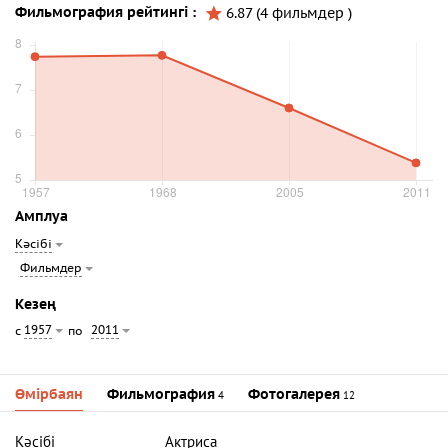
Фильмография рейтингі :
6.87 (4 фильмдер )
Амплуа
Кәсібі
Фильмдер
Кезең
1957
2011
с
по
Өмірбаян
Фильмография
Фотогалерея
4
12
Кәсібі
Актриса