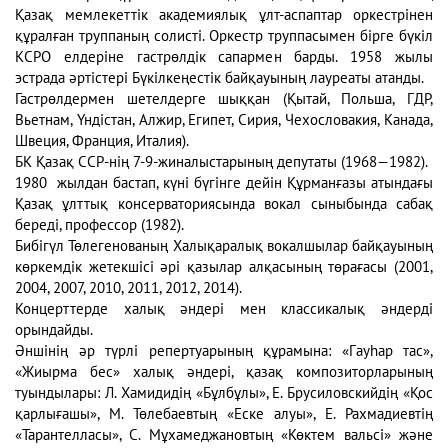
Қазақ мемлекеттік академиялық ұлт-аспаптар оркестрінен
құралған труппаның солисті. Оркестр труппасымен бірге бүкіл
КСРО елдеріне гастрөлдік сапармен барды. 1958 жылы
эстрада әртістері Бүкілкеңестік байқауының лауреаты атанды.
Гастрөлдермен шетелдерге шыққан (Қытай, Польша, ГДР,
Вьетнам, Үндістан, Алжир, Египет, Сирия, Чехословакия, Канада,
Швеция, Франция, Италия).
БК Қазақ ССР-нің 7-9-жиналыстарының депутаты (1968—1982).
1980 жылдан бастап, күні бүгінге дейін Құрманғазы атындағы
Қазақ ұлттық консерваториясында вокал сыныбында сабақ
береді, профессор (1982).
Бибігүл Төлегенованың Халықаралық вокалшылар байқауының
көркемдік жетекшісі әрі қазылар алқасының төрағасы (2001,
2004, 2007, 2010, 2011, 2012, 2014).
Концерттерде халық әндері мен классикалық әндерді
орындайды.
Әншінің әр түрлі репертуарының құрамына: «Гayhap тас»,
«Жиырма бес» халық әндері, қазақ композиторларының
туындылары: Л. Хамидидің «Бұлбұлы», Е. Брусиловскийдің «Қос
қарлығашы», М. Төлебаевтың «Еске алуы», Е. Рахмадиевтің
«Тарантелласы», С. Мұхамеджановтың «Көктем вальсi» және