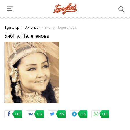
Тұлғалар
Актриса
Бибігүл Төлегенова
Бибігүл Төлегенова
+15
+15
+15
+15
+15