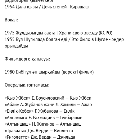
радиоторап қызметкері
1954 Дала қызы / Дочь степей - Қарашаш
Вокал:
1975 Жұлдызыңды сақта | Храни свою звезду (КСРО)
1955 Бұл Шұғылада болған еді / Это было в Шугле - әндер
орындайды
Фильмдерге қатысуы:
1980 Бибігүл ән шырқайды (деректі фильм)
Опералық топтамасы:
«Қыз Жібек» Е. Брусиловский — Қыз Жібек
«Абай» А. Жұбанов және Л. Хамиди — Ажар
«Еңлік-Кебек» Ғ. Жұбанова — Еңлік
«Алпамыс» Е. Рахмадиев — Гүлбаршын
«Алтыншаш» Н. Жиганов — Алтыншаш
«Травиата» Дж. Верди — Виолетта
«Риголетто» Дж. Верди — Джильда