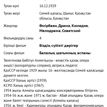
Туған күні
16.12.1929
Туған жері
Семей қаласы, Шығыс Қазақстан
облысы, Қазақстан
Жанрлар
Өмірбаян
,
Драма
,
Комедия
,
Мелодрама
,
Советский
Фильмдердің саны
4
Бірінші фильм
Біздің сүйікті дәрігер
Соңғы фильм
Балалық шағымның аспаны
Төлегенова Бибігүл Ахметқызы - кеңестік қазақ опера
әншісі (колоратурлы сопрано), актриса, педагог.
ҚазССР кезінде 1929 жылы 16- желтоқсанда Семей қаласында
дүниеге келген.
ҚазССР Халық әртісі (1959).
КСРО Халық әртісі (1967).
1954 жылы Алматы қаласындағы консерваторияны бітірген.
1954-56 ж.ж. және 1971 ж. бастап - Абай атындағы Қазақ опера
және балет театрының солисті (Алматы қаласы)
1956 ж. бері - Құрманғазы атындағы Қазақ филармониясының