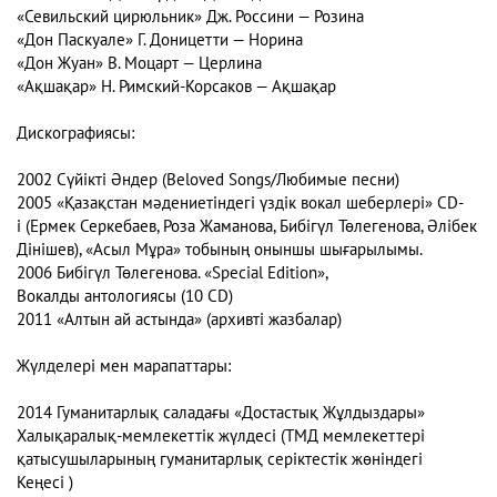
«Севильский цирюльник» Дж. Россини — Розина
«Дон Паскуале» Г. Доницетти — Норина
«Дон Жуан» В. Моцарт — Церлина
«Ақшақар» Н. Римский-Корсаков — Ақшақар
Дискографиясы:
2002 Cүйiктi Әндер (Beloved Songs/Любимые песни)
2005 «Қазақстан мәдениетіндегі үздік вокал шеберлері» CD-
і (Ермек Серкебаев, Роза Жаманова, Бибігүл Төлегенова, Әлібек
Дінішев), «Асыл Мұра» тобының оныншы шығарылымы.
2006 Бибігүл Төлегенова. «Special Edition»,
Вокалды антологиясы (10 CD)
2011 «Алтын ай астында» (архивті жазбалар)
Жүлделері мен марапаттары:
2014 Гуманитарлық саладағы «Достастық Жұлдыздары»
Халықаралық-мемлекеттік жүлдесі (ТМД мемлекеттері
қатысушыларының гуманитарлық серіктестік жөніндегі
Кеңесі )