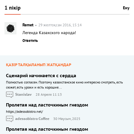
1 пікір
Ену
Remet
29 желтоқсан 2016, 15:14
Легенда Казахского народа!
Ответить
ҚАЗІР ТАЛҚЫЛАНЫП ЖАТҚАНДАР
Сценарий начинается с сердца
Полностью согласен. Поэтому казахстанское кино интересно смотреть, есть
сюжет, есть уроки и есть хорошие...
Stanislav
28 Апреля 11:13
Пролетая над ласточкиным гнездом
https://adessobistro.net/
adessobistro Coffee
30 Маусым, 2025
Пролетая над ласточкиным гнездом