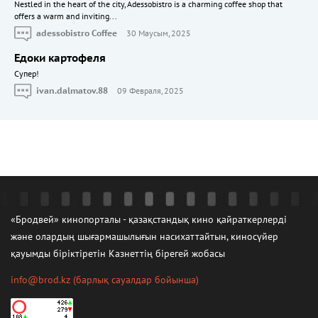
Nestled in the heart of the city, Adessobistro is a charming coffee shop that
offers a warm and inviting...
adessobistro Coffee
30 Маусым, 2025
Едоки картофеля
Cупер!
ivan.dalmatov.88
09 Февраля, 2025
«Бродвей» кинопорталы - қазақстандық кино қайраткерлерді
және олардың шығармашылығын насихаттайтын, киносүйер
қауымды біріктіретін Казнеттің бірегей жобасы
info@brod.kz
(барлық сауалдар бойынша)