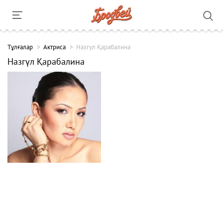
Тұлғалар
Актриса
Назгүл Қарабалина
Назгүл Қарабалина