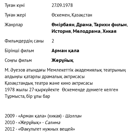
Туған күні
27.09.1978
Туған жері
Өскемен, Қазақстан
Жанрлар
Өмірбаян
,
Драма
,
Тарихи фильм
,
История
,
Мелодрама
,
Хикая
Фильмдердің саны
2
Бірінші фильм
Арман қала
Соңғы фильм
Жерұйық
М. Әуезов атындағы Мемлекеттік академиялық театрының
алдыңғы қатарлы драмалық актрисасы
Қазақстандық театра және кино актрисасы
1978 жылы 27-қыркүйекте Өскеменде дүниеге келген
Тұрмыста, бір ұлы бар
2009 - «Арман қала» (хикая) -
Шолпан
2010 - «Жерұйық» -
Салима
2012 - «Факультет нужных вещей»