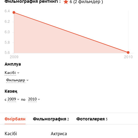
Фильмография рейтингі :
6 (2 фильмдер )
Амплуа
Кәсібі
Фильмдер
Кезең
2009
2010
с
по
Өмірбаян
Фильмография
Фотогалерея
2
3
Кәсібі
Актриса