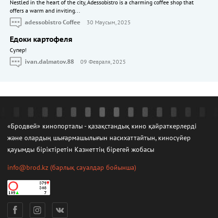
Nestled in the heart of the city, Adessobistro is a charming coffee shop that
offers a warm and inviting...
adessobistro Coffee
30 Маусым, 2025
Едоки картофеля
Cупер!
ivan.dalmatov.88
09 Февраля, 2025
«Бродвей» кинопорталы - қазақстандық кино қайраткерлерді
және олардың шығармашылығын насихаттайтын, киносүйер
қауымды біріктіретін Казнеттің бірегей жобасы
info@brod.kz
(барлық сауалдар бойынша)