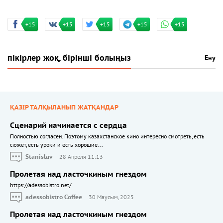
+15
+15
+15
+15
+15
пікірлер жоқ, бірінші болыңыз
Ену
ҚАЗІР ТАЛҚЫЛАНЫП ЖАТҚАНДАР
Сценарий начинается с сердца
Полностью согласен. Поэтому казахстанское кино интересно смотреть, есть
сюжет, есть уроки и есть хорошие...
Stanislav
28 Апреля 11:13
Пролетая над ласточкиным гнездом
https://adessobistro.net/
adessobistro Coffee
30 Маусым, 2025
Пролетая над ласточкиным гнездом