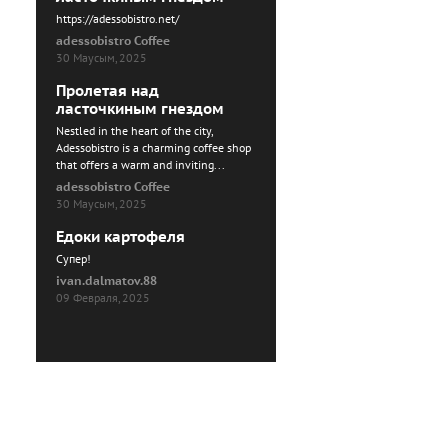
https://adessobistro.net/
adessobistro Coffee
30 Маусым, 2025
Пролетая над
ласточкиным гнездом
Nestled in the heart of the city,
Adessobistro is a charming coffee shop
that offers a warm and inviting...
adessobistro Coffee
30 Маусым, 2025
Едоки картофеля
Cупер!
ivan.dalmatov.88
09 Февраля, 2025