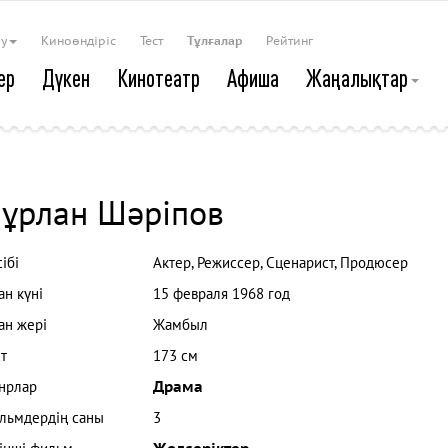
ау
Киноөндіріс
Тест
Тұлғалар
Рейтинг
ер
Дүкен
Кинотеатр
Афиша
Жаңалықтар
ұрлан Шәріпов
ібі
Актер, Режиссер, Сценарист, Продюсер
ан күні
15 февраля 1968 год
ан жері
Жамбыл
т
173 см
нрлар
Драма
льмдердің саны
3