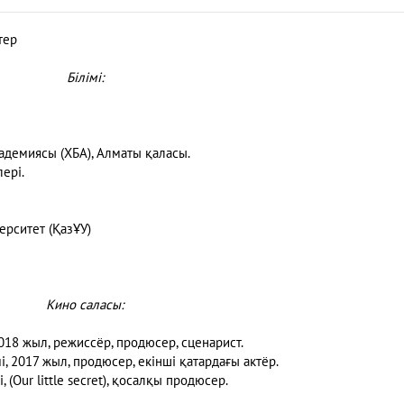
тер
Білімі:
адемиясы (ХБА), Алматы қаласы.
ері.
ерситет (ҚазҰУ)
Кино саласы:
18 жыл, режиссёр, продюсер, сценарист.
 2017 жыл, продюсер, екінші қатардағы актёр.
(Our little secret), қосалқы продюсер.