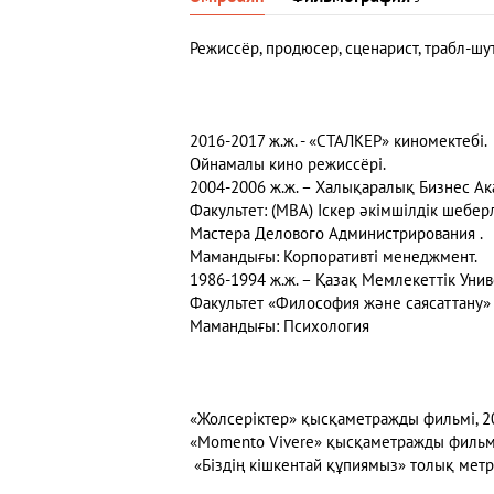
Режиссёр, продюсер, сценарист, трабл-шу
2016-2017 ж.ж. - «СТАЛКЕР» киномектебі.
Ойнамалы кино режиссёрі.
2004-2006 ж.ж. – Халықаралық Бизнес Ак
Факультет: (МВА) Іскер әкімшілдік шеберл
Мастера Делового Администрирования .
Мамандығы: Корпоративті менеджмент.
1986-1994 ж.ж. – Қазақ Мемлекеттік Унив
Факультет «Философия және саясаттану»
Мамандығы: Психология
«Жолсеріктер» қысқаметражды фильмі, 20
«Momento Vivere» қысқаметражды фильмі,
«Біздің кішкентай құпиямыз» толық метрі, 