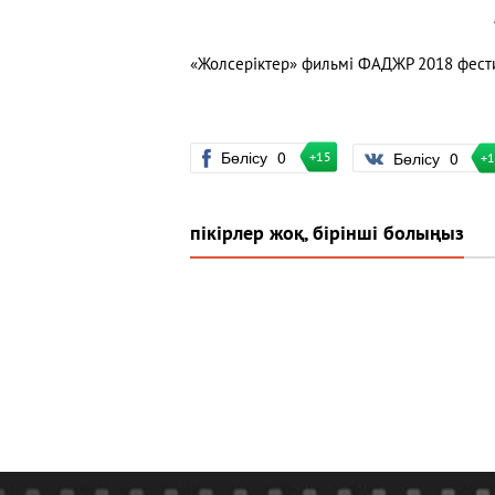
«Жолсеріктер» фильмі ФАДЖР 2018 фестив
Бөлісу
0
Бөлісу
0
+15
+
пікірлер жоқ, бірінші болыңыз