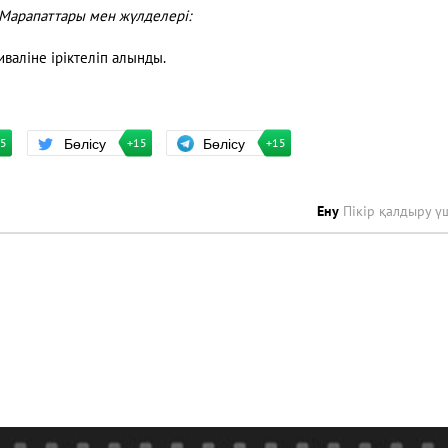
Марапаттары мен жүлделері:
аліне іріктеліп алынды.
Бөлісу
Бөлісу
+15
15
+15
Ену
Пікір қалдыру ү