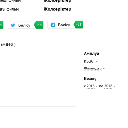
рінші фильм
Жолсеріктер
ңғы фильм
Жолсеріктер
Бөлісу
Бөлісу
+15
15
+15
льмдер )
Амплуа
Кәсібі
Фильмдер
Кезең
с
по
2018
2018