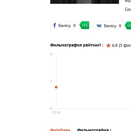
Бі
Со
Бөлісу
0
Бөлісу
0
+15
+
Фильмография рейтингі :
6.8 (3 фи
Өмірбаян
Фильмография
3