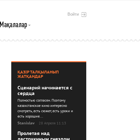
Войти
Мақалалар
ҚАЗІР ТАЛҚЫЛАНЫП
ЖАТҚАНДАР
Сценарий начинается с
сердца
Полностью согласен. Поэтому
казахстанское кино интересно
смотреть, есть сюжет, есть уроки и
есть хорошие...
Stanislav
28 Апреля 11:13
Пролетая над
ласточкиным гнездом