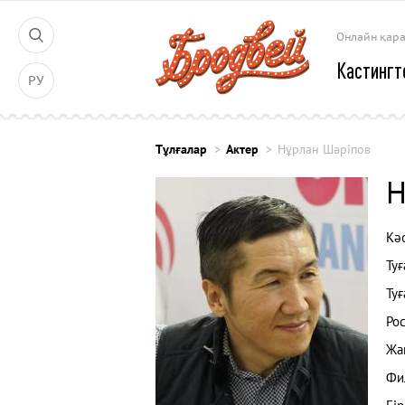
Онлайн қар
Кастингт
РУ
Тұлғалар
Актер
Нұрлан Шәріпов
Н
Кәс
Туғ
Туғ
Рос
Жа
Фи