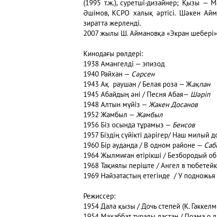
(1995 т.ж.), суретші-дизайнер; Қызы — 
Әшімов, КСРО халық әртісі. Шәкен Ай
зиратта жерленді.
2007 жылы Ш. Аймановқа «Экран шебері» 
Кинодағы рөлдері:
1938 Амангелді — эпизод
1940 Райхан —
Сәрсен
1943 Ақ раушан / Белая роза — Ж
ақпан
1945 Абайдың әні / Песня Абая—
Шәріп
1948 Алтын мүйіз —
Жакен Досанов
1952 Жамбыл —
Жамбыл
1956 Біз осында тұрамыз —
Беисов
1957 Біздің сүйікті дәрігер/ Наш милый 
1960 Бір ауданда / В одном районе —
Саб
1964 Жылмиған өтірікші / Безбородый 
1968 Тақиялы періште / Ангел в тюбетей
1969 Найзатастың етегінде / У подножь
Режиссер:
1954 Дала қызы / Дочь степей (К. Гаккелм
1954 Махаббат туралы дастан / Поэма о л