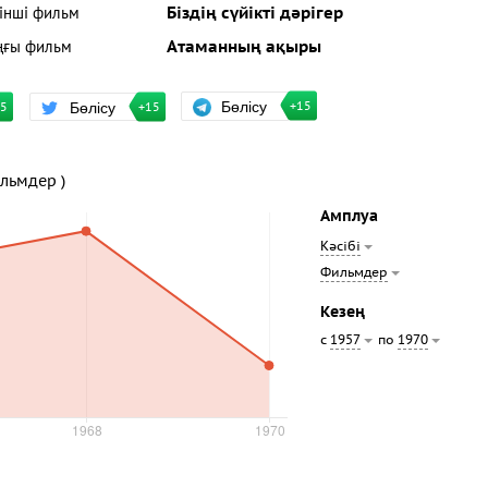
рінші фильм
Біздің сүйікті дәрігер
ңғы фильм
Атаманның ақыры
Бөлісу
Бөлісу
+15
15
+15
ильмдер )
Амплуа
Кәсібі
Фильмдер
Кезең
с
по
1957
1970