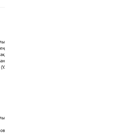
ылы
 ең
шақ
ван
(У.
ұлы
нов