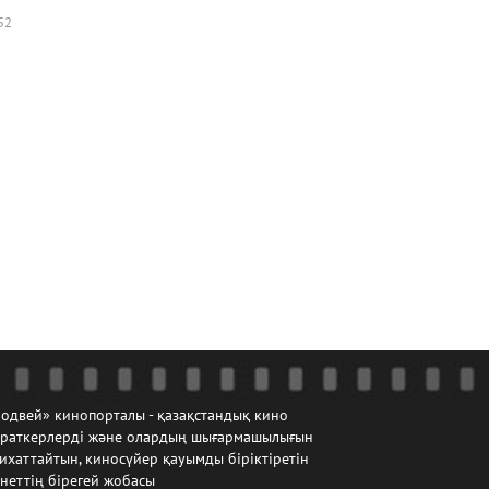
52
одвей» кинопорталы - қазақстандық кино
йраткерлерді және олардың шығармашылығын
ихаттайтын, киносүйер қауымды біріктіретін
неттің бірегей жобасы