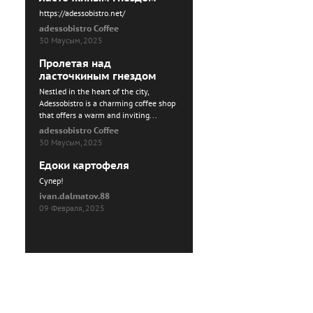
https://adessobistro.net/
adessobistro Coffee
30 Маусым, 2025
Пролетая над
ласточкиным гнездом
Nestled in the heart of the city,
Adessobistro is a charming coffee shop
that offers a warm and inviting...
adessobistro Coffee
30 Маусым, 2025
Едоки картофеля
Cупер!
ivan.dalmatov.88
09 Февраля, 2025