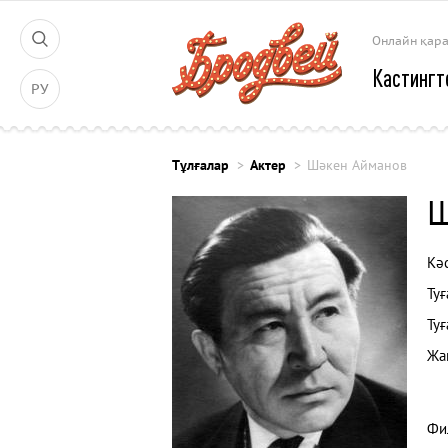
Онлайн қар
Кастингт
РУ
Тұлғалар
Актер
Шәкен Айманов
Ш
Кәс
Туғ
Туғ
Жа
Фи