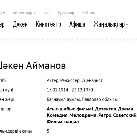
ау
Киноөндіріс
Тест
Тұлғалар
Рейтинг
ер
Дүкен
Кинотеатр
Афиша
Жаңалықтар
әкен Айманов
ібі
Актер, Режиссер, Сценарист
ан күні
15.02.1914 - 23.12.1970
ан жері
Баянауыл ауылы, Павлодар облысы
нрлар
Атыс-шабыс фильмі
,
Детектив
,
Драма
,
Комедия
,
Мелодрама
,
Ретро
,
Советский
,
Фильм-нақыл
льмдердің саны
5