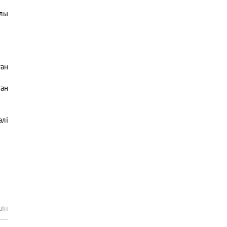
ялы
ған
ан
алі
шін