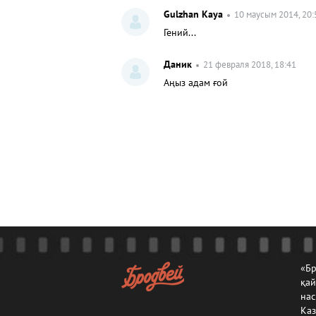
Gulzhan Kaya
10 маусым 2014, 20:
Гений...
Даник
21 февраля 2018, 18:41
Аңыз адам ғой
«Бр
қа
нас
Каз