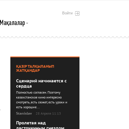
Войти
Мақалалар
ҚАЗІР ТАЛҚЫЛАНЫП
ЖАТҚАНДАР
Сценарий начинается с
сердца
Полностью согласен. Поэтому
казахстанское кино интересно
смотреть, есть сюжет, есть уроки и
есть хорошие...
Stanislav
28 Апреля 11:13
Пролетая над
ласточкиным гнездом