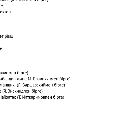
ём
доктор
тірікші
те
аввинмен бірге)
ыбалдин және М. Ерзинкянмен бірге)
манщик (Л. Варшавскиймен бірге)
 (Я. Зискиндпен бірге)
Найзатас (Т. Маткаримовпен бірге)