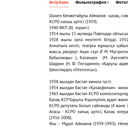
Өмірбаян
Фильмография
Фотог
5
Шәкен Кенжетайұлы Айманов - қазақ, сове
КСРО халық әртісі (1959).
1940 ВКП (б) мүшесі.
1914 жылы 15 ақпанда Павлодар облысын
1928 жылы орта мектепті бітірді. 19
Алматыға келіп, театрға жұмысқа қабы
жақсы рөлдері: Ақан серi (Ғ. М. Мүсіреп
Қобыланды» ), Казанцев (М. Әуезовтің
Шадрин (Н. Ф. Погодиннің «Қарулы адам»
Шекспирдің «Отеллосы»).
1938 жылдан бастап киноға түсті.
1954 жылдан бастап «Қазақфильм» кино
1963 жылдан бастап КСРО композиторлар 
Қазақ КСР Қарулы Күштерінің аудит жөні
КСРО депутаты болып сайланды (4 және
Ағасы - КСРО халық әртісі, Қазақ опе
(1916-2008).
Ұлы – Мұрат Айманов (1939-1993); Неме