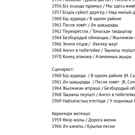
1956 Біз осында тұрамыз / Мы здесь жив
1957 Біздің сүйікті дәрігер / Наш милый 
1960 Бір ауданда / В одном районе
1961 Песня зовёт / Ән шақырады
1962 Перекрёсток / Тоғысқан тағдырлар
1964 Безбородый обманщик / Жылмиған ө
1966 Земля отцов / Әкелер жері
1968 Ангел в тюбетейке / Тақиялы періш
1970 Конец атамана / Атаманның ақыры
Сценарист:
1960 Бір ауданда / В одном районе (И. С
1961 Ән шақырады / Песня зовёт (К. Сат
1964 Жылмиған өтірікші / Безбородый об
1968 Тақиялы перішті / Ангел в тюбетейке
1969 Найзатастың етегінде / У подножья 
Көркемдік жетекші:
1959 Өмір жолы / Дорога жизни
1966 Ән қанаты / Крылья песни