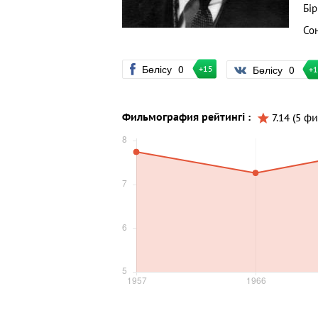
Бі
Со
Бөлісу
0
Бөлісу
0
+15
+
Фильмография рейтингі :
7.14 (5 ф