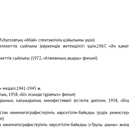
М.Әуезовтың «Абай» спектаклінің қойылымы үшін)
лекеттік сыйлығы (көркемдік жетекшілігі үшін,1967, «Ән қана
кеттік сыйлығы (1972, «Атаманның ақыры» фильмі)
» медалі,1941-1945 ж.
лық, 1958, «Біз осында тұрамыз» фильм)
рының халықаралық кинофестивалі (естелік диплом, 1958, «Біз
тан кинематографистерінің көрсетілім-байқауы (үздік режиссер
і)
н кинематографистерінің көрсетілім-байқауы («Таулы шыны» жоғ