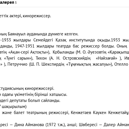
алерея
5
ттік актері, кинорежиссер.
ың Баянауыл ауданында дүниеге келген.
31-1933 жылдары Семейдегі Қазақ институтында оқыды.1933 ж
лданды, 1947-1951 жылдары театрда бас режиссер болды. Оның
овтің «Ақан-серi Ақтоқты»), Қобыланды (М. О. Әуезовтің «Қарақып
 «Түнгі сарын»), Тихон (А. Н. Островскийдің «Найзағай» ), И
 ), Петруччио (Ш. П. Шекспирдің «Тұңғиықтың жасалуы»), Отелло 
студиясының кинорежиссері.
одағы үкіметінің бірінші хатшысы.
ндегі депутаты болып сайланды.
 7 шақырылым)
ра және балет театрының режиссері, Кенжетаев Каукен Кенжетай
ресі — Дина Айманова (1972 т.ж.), әнші; Шөбересі — Далер Айма