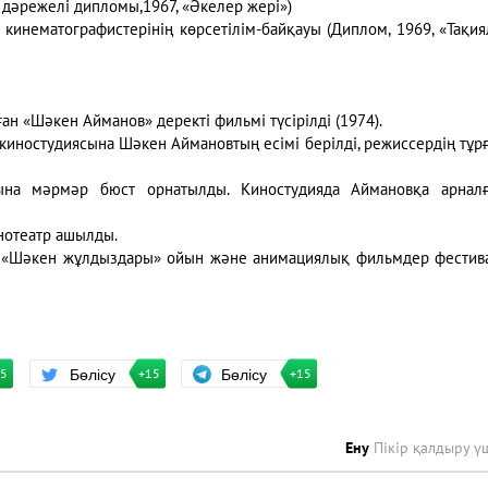
 дәрежелі дипломы,1967, «Әкелер жері»)
кинематографистерінің көрсетілім-байқауы (Диплом, 1969, «Тақи
 «Шәкен Айманов» деректі фильмі түсірілді (1974).
иностудиясына Шәкен Аймановтың есімі берілді, режиссердің тұр
ына мәрмәр бюст орнатылды. Киностудияда Аймановқа арналғ
нотеатр ашылды.
 «Шәкен жұлдыздары» ойын және анимациялық фильмдер фестив
Бөлісу
Бөлісу
+15
15
+15
Ену
Пікір қалдыру ү