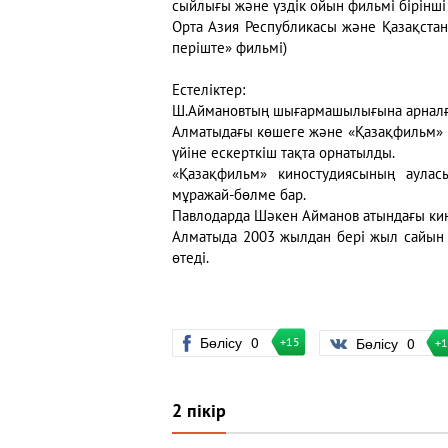
сыйлығы және үздік ойын фильмі бірінші
Орта Азия Республикасы және Қазақстан 
періште» фильмі)
Естеліктер:
Ш.Аймановтың шығармашылығына арналған
Алматыдағы көшеге және «Қазақфильм» к
үйіне ескерткіш тақта орнатылды.
«Қазақфильм» киностудиясының аулас
мұражай-бөлме бар.
Павлодарда Шәкен Айманов атындағы ки
Алматыда 2003 жылдан бері жыл сайын
өтеді.
Бөлісу
0
Бөлісу
0
+15
+
2 пікір