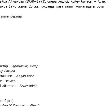
Майра Айманова (1938—1993), опера әншісі; Күйеу баласы — Асан
манов 1970 жылы 23 желтоқсанда қаза тапты. Алматыдағы орта
атағы берілді.
доктор —
драмалық актёр
ир Баянов
обманщик —
Алдар-Көсе
ке — камео
я Найзатас —
Бейсембай
ен бірге)
юбви (К. Гаккелмен бірге)