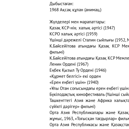
Дыбыстаған:
1968 Ақсақ құлан (анимац.)
Жүлделері мен марапаттары:
Қазақ КСР-нің халық әртісі (1947)
КСРО халық әртісі (1959)
Үшінші дәрежелі Сталин сыйлығы (1952, 
К.Байсейітова атындағы Қазақ КСР Мем
фильмі)
К.Байсейітова атындағы Қазақ КСР Мемле
Ленин Ордені (1967)
Еңбек Қызыл Ту Ордені (1946)
«Құрмет белгісі» екі орден
«Ерен еңбегі үшін» (1940)
«Ұлы Отан соғысындағы ерен еңбегі үшін
Бүкілодақтық кинофестиваль (Үшінші сый
Ташкенттегі Азия және Африка халықта
сүйікті дәрігер» фильмі)
Орта Азия Республикалары және Қазақс
жұмыс, 1963, «Тоғысқан тағдырлар» фильм
Орта Азия Республикасы және Қазақста