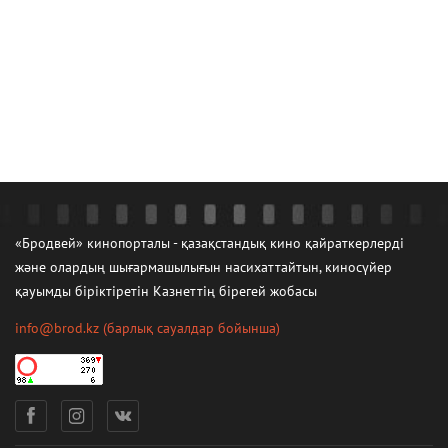
«Бродвей» кинопорталы - қазақстандық кино қайраткерлерді
және олардың шығармашылығын насихаттайтын, киносүйер
қауымды біріктіретін Казнеттің бірегей жобасы
info@brod.kz
(барлық сауалдар бойынша)