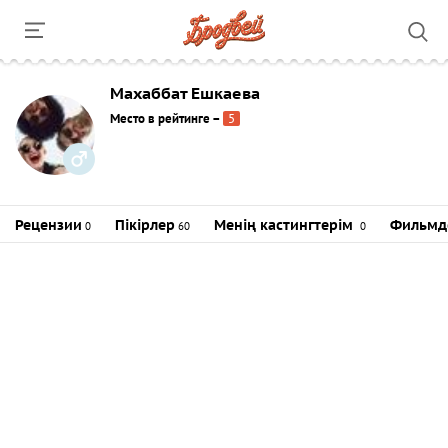
Махаббат Ешкаева
Место в рейтинге
–
5
Рецензии
Пікірлер
Менің кастингтерім
Фильмд
0
60
0