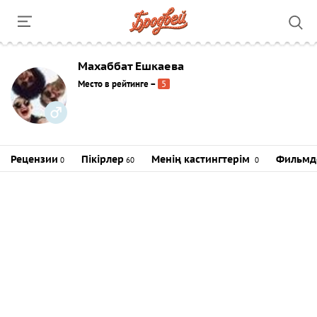
Махаббат Ешкаева
Место в рейтинге
–
5
Рецензии
Пікірлер
Менің кастингтерім
Фильмд
0
60
0