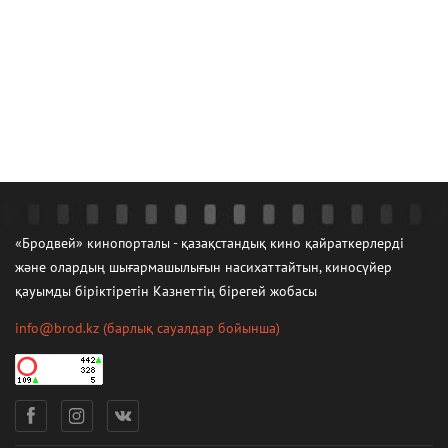
«Бродвей» кинопорталы - қазақстандық кино қайраткерлерді
және олардың шығармашылығын насихаттайтын, киносүйер
қауымды біріктіретін Казнеттің бірегей жобасы
info@brod.kz
(барлық сауалдар бойынша)