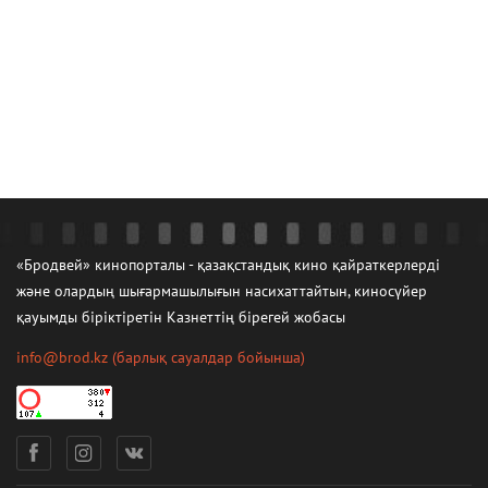
«Бродвей» кинопорталы - қазақстандық кино қайраткерлерді
және олардың шығармашылығын насихаттайтын, киносүйер
қауымды біріктіретін Казнеттің бірегей жобасы
info@brod.kz
(барлық сауалдар бойынша)