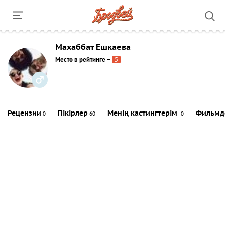
Махаббат Ешкаева
Место в рейтинге
–
5
Рецензии
Пікірлер
Менің кастингтерім
Фильмд
0
60
0