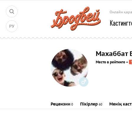
Онлайн қар
Кастингт
РУ
Махаббат 
Место в рейтинге
–
Рецензии
Пікірлер
Менің кас
0
60