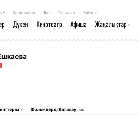
ау
Киноөндіріс
Тест
Тұлғалар
Рейтинг
ер
Дүкен
Кинотеатр
Афиша
Жаңалықтар
Ешкаева
5
тингтерім
Фильмдерді бағалау
0
148