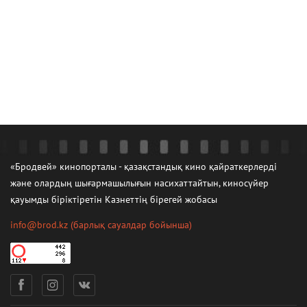
«Бродвей» кинопорталы - қазақстандық кино қайраткерлерді
және олардың шығармашылығын насихаттайтын, киносүйер
қауымды біріктіретін Казнеттің бірегей жобасы
info@brod.kz
(барлық сауалдар бойынша)