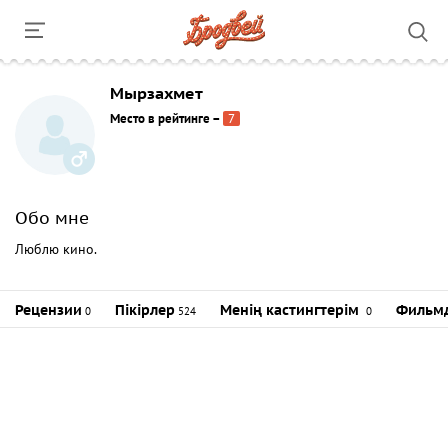
Мырзахмет
Место в рейтинге
–
7
Обо мне
Люблю кино.
Рецензии
Пікірлер
Менің кастингтерім
Фильмд
0
524
0