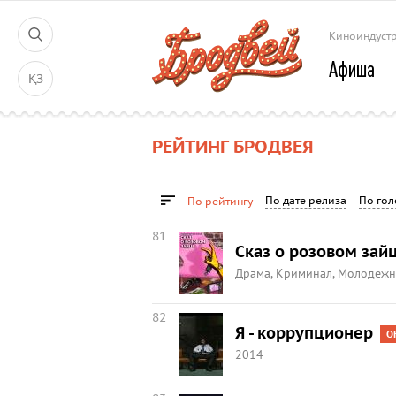
Киноиндуст
Афиша
ҚЗ
РЕЙТИНГ БРОДВЕЯ
По дате релиза
По гол
По рейтингу
81
Сказ о розовом зай
Драма, Криминал, Молодежн
82
Я - коррупционер
О
2014