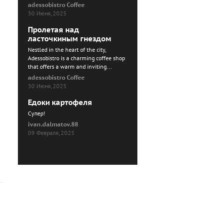
adessobistro Coffee
30 Июня, 2025
Пролетая над
ласточкиным гнездом
Nestled in the heart of the city,
Adessobistro is a charming coffee shop
that offers a warm and inviting...
adessobistro Coffee
30 Июня, 2025
Едоки картофеля
Cупер!
ivan.dalmatov.88
09 Февраля, 2025