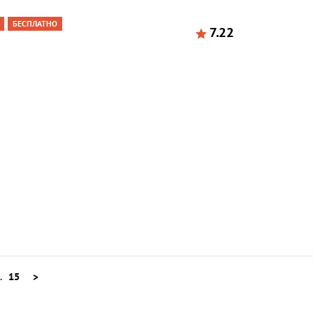
БЕСПЛАТНО
7.22
..
15
>