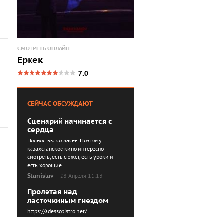
СМОТРЕТЬ ОНЛАЙН
Еркек
7.0
СЕЙЧАС ОБСУЖДАЮТ
Сценарий начинается с
сердца
Полностью согласен. Поэтому
казахстанское кино интересно
смотреть, есть сюжет, есть уроки и
есть хорошие...
Stanislav
28 Апреля 11:13
Пролетая над
ласточкиным гнездом
https://adessobistro.net/