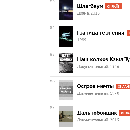
83
Шлагбаум
ОНЛАЙН
Драма, 2015
84
Граница терпения
1989
85
Наш колхоз Кзыл Т
Документальный, 1946
86
Остров мечты
ОНЛАЙ
Документальный, 1970
87
Дальнобойщик
ОНЛА
Документальный, 2015