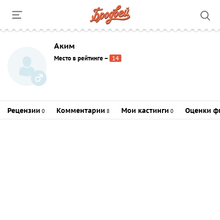
Аким
Место в рейтинге
–
14
Рецензии
Комментарии
Мои кастинги
Оценки ф
0
8
0