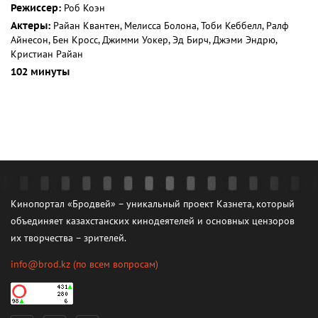
Режиссер:
Роб Коэн
Актеры:
Райан Квантен, Мелисса Болона, Тоби Кеббелл, Ралф
Айнесон, Бен Кросс, Джимми Уокер, Эд Бирч, Джэми Эндрю,
Кристиан Райан
102 минуты
Кинопортал «Бродвей» – уникальный проект Казнета, который
объединяет казахстанских кинодеятелей и основных цензоров
их творчества – зрителей.
info@brod.kz
(по всем вопросам)