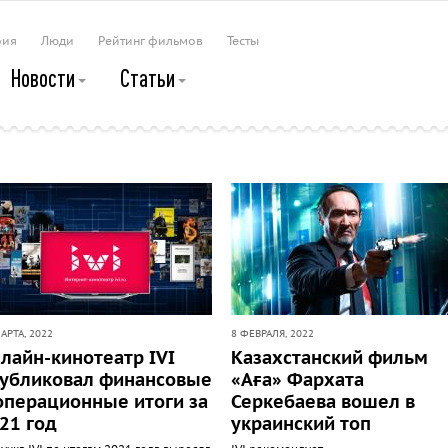
рия
Люди
Рейтинг фильмов
Тесты
Новости
Статьи
АРТА, 2022
8 ФЕВРАЛЯ, 2022
лайн-кинотеатр IVI
Казахстанский фильм
убликовал финансовые
«Аға» Фархата
операционные итоги за
Серкебаева вошел в
21 год
украинский топ