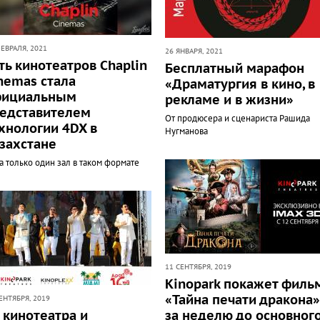
ЕВРАЛЯ, 2021
26 ЯНВАРЯ, 2021
ть кинотеатров Chaplin
Бесплатный марафон
nemas стала
«Драматургия в кино, в
фициальным
рекламе и в жизни»
едставителем
От продюсера и сценариста Рашида
хнологии 4DX в
Нугманова
захстане
а только один зал в таком формате
11 СЕНТЯБРЯ, 2019
Kinopark покажет филь
«Тайна печати дракона»
ЕНТЯБРЯ, 2019
 кинотеатра и
за неделю до основног