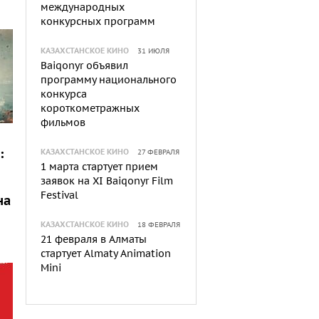
международных
конкурсных программ
КАЗАХСТАНСКОЕ КИНО
31 ИЮЛЯ
Baiqonyr объявил
программу национального
конкурса
короткометражных
фильмов
:
КАЗАХСТАНСКОЕ КИНО
27 ФЕВРАЛЯ
1 марта стартует прием
заявок на XI Baiqonyr Film
Festival
на
КАЗАХСТАНСКОЕ КИНО
18 ФЕВРАЛЯ
21 февраля в Алматы
стартует Almaty Animation
Mini