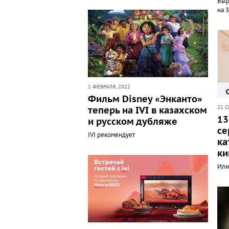
Выр
на 
1 ФЕВРАЛЯ, 2022
Фильм Disney «Энканто»
21 С
теперь на IVI в казахском
13
и русском дубляже
се
IVI рекомендует
ка
ки
Или