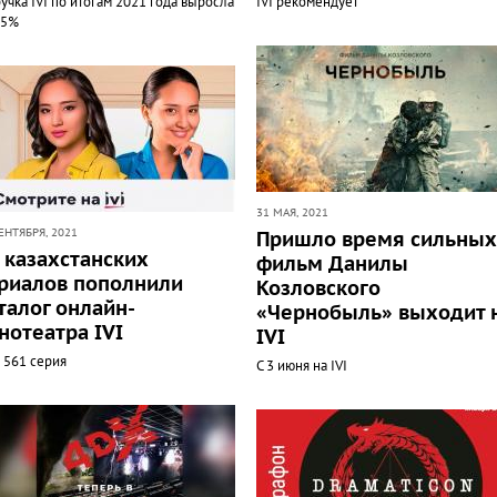
учка IVI по итогам 2021 года выросла
IVI рекомендует
35%
31 МАЯ, 2021
ЕНТЯБРЯ, 2021
Пришло время сильных
 казахстанских
фильм Данилы
риалов пополнили
Козловского
талог онлайн-
«Чернобыль» выходит 
нотеатра IVI
IVI
 561 серия
С 3 июня на IVI