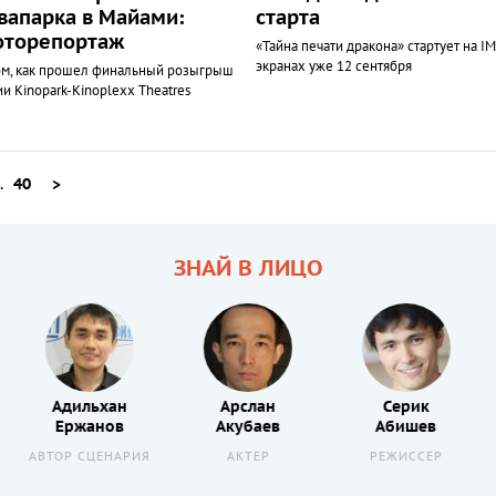
вапарка в Майами:
старта
торепортаж
«Тайна печати дракона» стартует на I
экранах уже 12 сентября
ом, как прошел финальный розыгрыш
ии Kinopark-Kinoplexx Theatres
..
40
>
ЗНАЙ В ЛИЦО
Адильхан
Арслан
Серик
Ержанов
Акубаев
Абишев
АВТОР СЦЕНАРИЯ
АКТЕР
РЕЖИССЕР