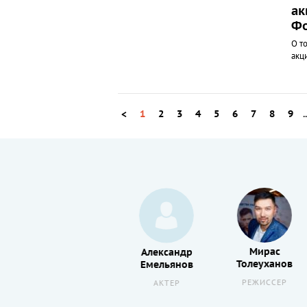
ак
Фо
О т
акц
<
1
2
3
4
5
6
7
8
9
.
Рауф
Мирас
Александр
Хабибуллин
Толеуханов
Емельянов
АКТЕР
РЕЖИССЕР
АКТЕР