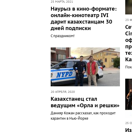
25 МАРТА, 2021
Наурыз в кино-формате:
онлайн-кинотеатр IVI
23 Ф
дарит казахстанцам 30
Се
дней подписки
Ci
С праздником!
о
пр
те
Ка
Пок
20 АПРЕЛЯ, 2020
Казахстанец стал
ведущим «Орла и решки»
Данияр Кожан рассказал, как проходит
карантин в Нью-Йорке
25 С
Из