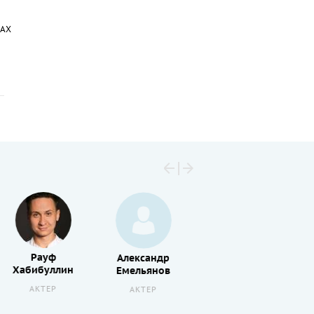
MAX
Рауф
Мирас
Александр
Хабибуллин
Толеуханов
Емельянов
АКТЕР
РЕЖИССЕР
А
АКТЕР