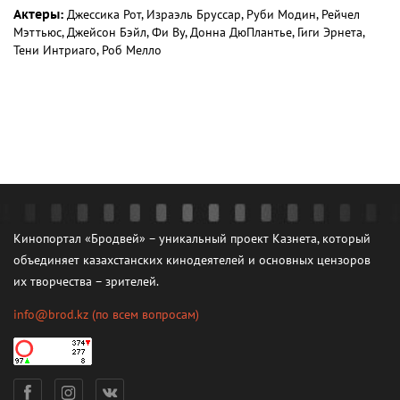
Актеры:
Джессика Рот, Израэль Бруссар, Руби Модин, Рейчел
Мэттьюс, Джейсон Бэйл, Фи Ву, Донна ДюПлантье, Гиги Эрнета,
Тени Интриаго, Роб Мелло
Кинопортал «Бродвей» – уникальный проект Казнета, который
объединяет казахстанских кинодеятелей и основных цензоров
их творчества – зрителей.
info@brod.kz
(по всем вопросам)