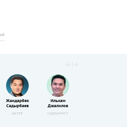
рий
Жандарбек
Ильхам
Садырбаев
Джалилов
АКТЕР
СЦЕНАРИСТ