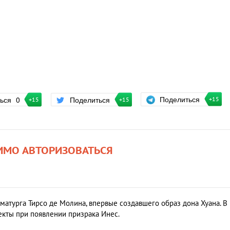
Поделиться
ться
0
Поделиться
+15
+15
+15
ИМО АВТОРИЗОВАТЬСЯ
матурга Тирсо де Молина, впервые создавшего образ дона Хуана. В
кты при появлении призрака Инес.