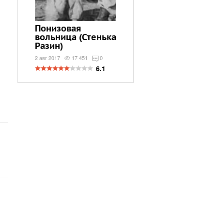
Понизовая
вольница (Стенька
Разин)
2 авг 2017
17 451
0
6.1