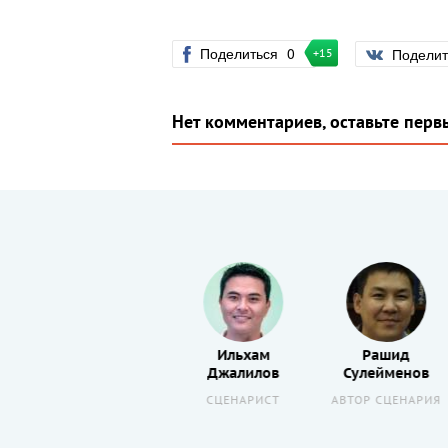
Поделиться
0
Подели
+15
Нет комментариев, оставьте перв
Жандарбек
Ильхам
Рашид
в
Садырбаев
Джалилов
Сулейменов
ИЯ
АКТЕР
СЦЕНАРИСТ
АВТОР СЦЕНАРИЯ