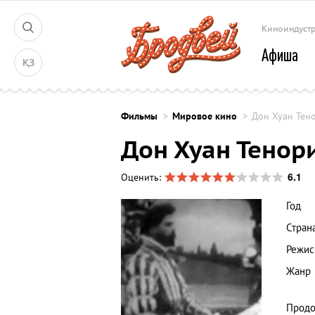
Киноиндуст
Афиша
ҚЗ
Фильмы
Мировое кино
Дон Хуан Тен
Дон Хуан Тенор
6.1
Оценить:
Год
Стран
Режис
Жанр
Продо