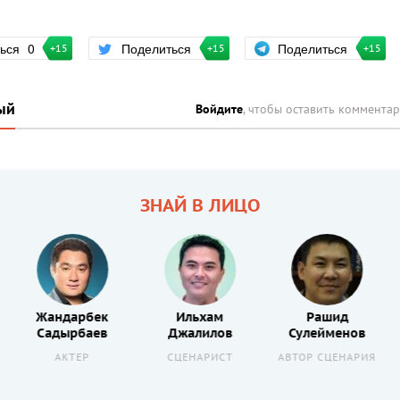
Поделиться
ться
0
Поделиться
+15
+15
+15
ый
Войдите
, чтобы оставить коммента
ЗНАЙ В ЛИЦО
Жандарбек
Ильхам
Рашид
Садырбаев
Джалилов
Сулейменов
АКТЕР
СЦЕНАРИСТ
АВТОР СЦЕНАРИЯ