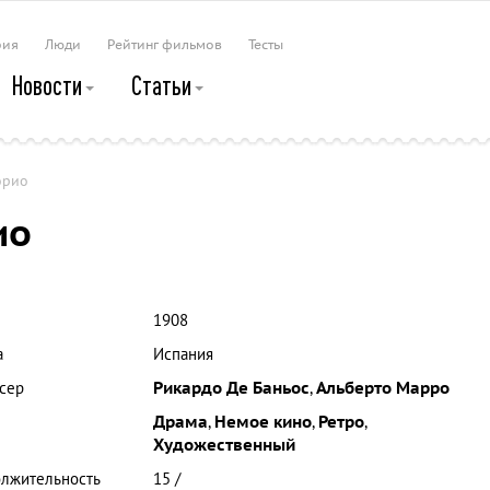
рия
Люди
Рейтинг фильмов
Тесты
Новости
Статьи
орио
ио
1908
а
Испания
сер
Рикардо Де Баньос
,
Альберто Марро
Драма
,
Немое кино
,
Ретро
,
Художественный
лжительность
15 /