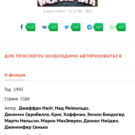
3 августа 2017
21 081
0
+15
+15
+15
+15
+15
ДЛЯ ПРОСМОТРА НЕОБХОДИМО АВТОРИЗОВАТЬСЯ
О фильме
Год
1992
Страна
США
Актер
Джеффри Найт
,
Нед Рейнольдс
,
Джимми Серибелло
,
Крис Хоффман
,
Эмили Биндигер
,
Марти Нельсон
,
Морин МакЭлерон
,
Дэниэл Нейден
,
Дженнифер Сенько