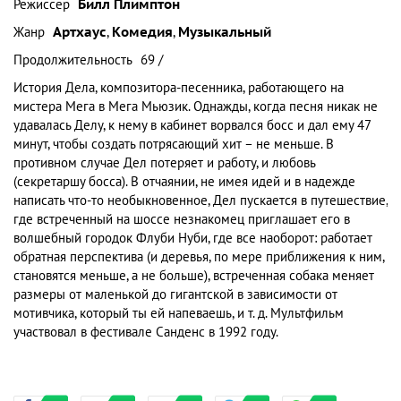
Режиссер
Билл Плимптон
Жанр
Артхаус
,
Комедия
,
Музыкальный
Продолжительность
69 /
История Дела, композитора-песенника, работающего на
мистера Мега в Мега Мьюзик. Однажды, когда песня никак не
удавалась Делу, к нему в кабинет ворвался босс и дал ему 47
минут, чтобы создать потрясающий хит – не меньше. В
противном случае Дел потеряет и работу, и любовь
(секретаршу босса). В отчаянии, не имея идей и в надежде
написать что-то необыкновенное, Дел пускается в путешествие,
где встреченный на шоссе незнакомец приглашает его в
волшебный городок Флуби Нуби, где все наоборот: работает
обратная перспектива (и деревья, по мере приближения к ним,
становятся меньше, а не больше), встреченная собака меняет
размеры от маленькой до гигантской в зависимости от
мотивчика, который ты ей напеваешь, и т. д. Мультфильм
участвовал в фестивале Санденс в 1992 году.