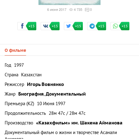
6 июня 2017
4 735
0
+15
+15
+15
+15
+15
О фильме
Год
1997
Страна
Казахстан
Режиссер
Игорь Вовнянко
Жанр
Биография
,
Документальный
Премьера (KZ)
10 Июня 1997
Продолжительность
28м 47с / 28м 47с
Производство
«Казахфильм» им. Шакена Айманова
Документальный фильм о жизни и творчестве Асанали