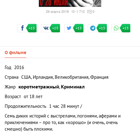
26 марта 2018
1 712
0
+15
+15
+15
+15
+15
О фильме
Год
2016
Страна
США, Ирландия, Великобритания, Франция
Жанр
коротметражный
,
Криминал
Возраст
от 18 лет
Продолжительность
1 час 28 минут /
Семь диких историй с выстрелами, погонями, аферами и
приключениями – про то, как «хорошо» (и очень, очень
смешно) быть плохими.