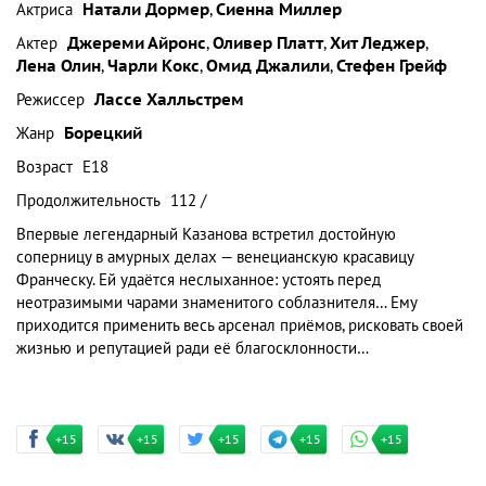
Актриса
Натали Дормер
,
Сиенна Миллер
Актер
Джереми Айронс
,
Оливер Платт
,
Хит Леджер
,
Лена Олин
,
Чарли Кокс
,
Омид Джалили
,
Стефен Грейф
Режиссер
Лассе Халльстрем
Жанр
Борецкий
Возраст
Е18
Продолжительность
112 /
Впервые легендарный Казанова встретил достойную
соперницу в амурных делах — венецианскую красавицу
Франческу. Ей удаётся неслыханное: устоять перед
неотразимыми чарами знаменитого соблазнителя… Ему
приходится применить весь арсенал приёмов, рисковать своей
жизнью и репутацией ради её благосклонности…
+15
+15
+15
+15
+15