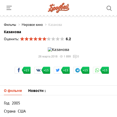
Фильмы
Мировое кино
Казанова
Казанова
6.2
Оценить:
26 марта 2018
1 899
0
+15
+15
+15
+15
+15
О фильме
Новости
1
Год
2005
Страна
США