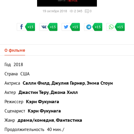
19 октября 2018
2 345
0
+15
+15
+15
+15
+15
О фильме
Год
2018
Страна
США
Актриса
Салли Филд
,
Джулия Гарнер
,
Эмма Стоун
Актер
Джастин Теру
,
Джона Хилл
Режиссер
Кэри Фукунага
Сценарист
Кэри Фукунага
Жанр
драма/комедия
,
Фантастика
Продолжительность
40 мин. /