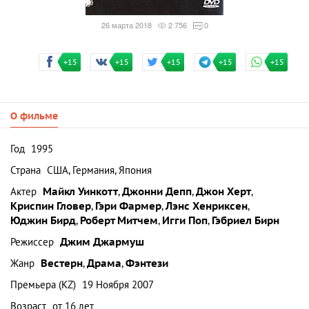
26 марта 2018
2 756
0
+15
+15
+15
+15
+15
О фильме
Год
1995
Страна
США, Германия, Япония
Актер
Майкл Уинкотт
,
Джонни Депп
,
Джон Херт
,
Криспин Гловер
,
Гэри Фармер
,
Лэнс Хенриксен
,
Юджин Бирд
,
Роберт Митчем
,
Игги Поп
,
Гэбриел Бирн
Режиссер
Джим Джармуш
Жанр
Вестерн
,
Драма
,
Фэнтези
Премьера (KZ)
19 Ноября 2007
Возраст
от 16 лет