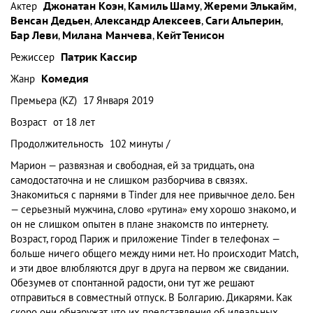
Актер
Джонатан Коэн
,
Камиль Шаму
,
Жереми Элькайм
,
Венсан Дедьен
,
Александр Алексеев
,
Саги Альперин
,
Бар Леви
,
Милана Манчева
,
Кейт Тенисон
Режиссер
Патрик Кассир
Жанр
Комедия
Премьера (KZ)
17 Января 2019
Возраст
от 18 лет
Продолжительность
102 минуты /
Марион — развязная и свободная, ей за тридцать, она
самодостаточна и не слишком разборчива в связях.
Знакомиться с парнями в Tinder для нее привычное дело. Бен
— серьезный мужчина, слово «рутина» ему хорошо знакомо, и
он не слишком опытен в плане знакомств по интернету.
Возраст, город Париж и приложение Tinder в телефонах —
больше ничего общего между ними нет. Но происходит Match,
и эти двое влюбляются друг в друга на первом же свидании.
Обезумев от спонтанной радости, они тут же решают
отправиться в совместный отпуск. В Болгарию. Дикарями. Как
скоро они обнаружат, что их представления об идеальных