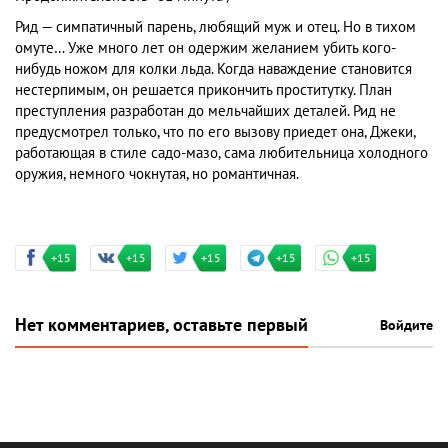
Рид — симпатичный парень, любящий муж и отец. Но в тихом
омуте… Уже много лет он одержим желанием убить кого-
нибудь ножом для колки льда. Когда наваждение становится
нестерпимым, он решается прикончить проститутку. План
преступления разработан до мельчайших деталей. Рид не
предусмотрел только, что по его вызову приедет она, Джеки,
работающая в стиле садо-мазо, сама любительница холодного
оружия, немного чокнутая, но романтичная.
+15
+15
+15
+15
+15
Нет комментариев, оставьте первый
Войдите