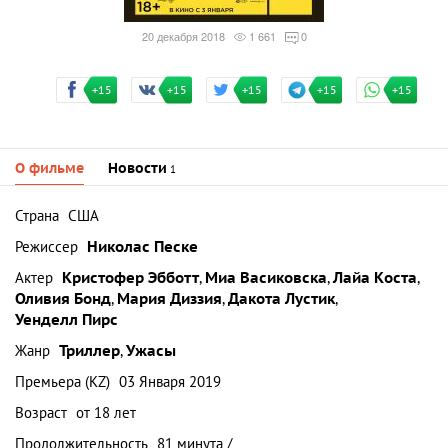
20 декабря 2018
1 661
0
+15
+15
+15
+15
+15
О фильме
Новости
1
Страна
США
Режиссер
Николас Песке
Актер
Кристофер Эбботт
,
Миа Васиковска
,
Лайа Коста
,
Оливия Бонд
,
Мария Диззия
,
Дакота Лустик
,
Уенделл Пирс
Жанр
Триллер
,
Ужасы
Премьера (KZ)
03 Января 2019
Возраст
от 18 лет
Продолжительность
81 минута /