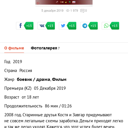
5 декабря 2019
1 979
0
+15
+15
+15
+15
+15
О фильме
Фотогалерея
7
Год
2019
Страна
Россия
Жанр
боевик / драма
,
Фильм
Премьера (KZ)
05 Декабря 2019
Возраст
от 18 лет
Продолжительность
86 мин / 01:26
2008 год. Старинные друзья Костя и Завгар придумывают
не совсем легальные схемы заработка. Деньги приходят легко
и так же легко уходят. Кажется, что этот успех будет вечен.