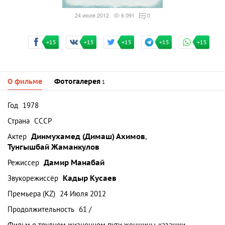
24 июля 2012
6 091
0
+15
+15
+15
+15
+15
О фильме
Фотогалерея
1
Год
1978
Страна
СССР
Актер
Динмухамед (Димаш) Ахимов
,
Тунгышбай Жаманкулов
Режиссер
Дамир Манабай
Звукорежиссёр
Кадыр Кусаев
Премьера (KZ)
24 Июля 2012
Продолжительность
61 /