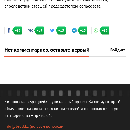
Фильм о трудном жизненном пути женщины-казашки,
впоследствии ставшей председателем сельсовета.
+15
+15
+15
+15
+15
Нет комментариев, оставьте первый
Войдите
Кинопортал «Бродвей» – уникальный проект Казнета, который
объединяет казахстанских кинодеятелей и основных цензоров
их творчества – зрителей.
info@brod.kz
(по всем вопросам)