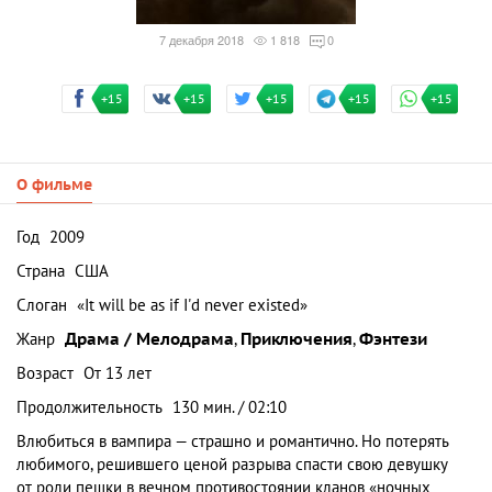
7 декабря 2018
1 818
0
+15
+15
+15
+15
+15
О фильме
Год
2009
Страна
США
Слоган
«It will be as if I'd never existed»
Жанр
Драма / Мелодрама
,
Приключения
,
Фэнтези
Возраст
От 13 лет
Продолжительность
130 мин. / 02:10
Влюбиться в вампира — страшно и романтично. Но потерять
любимого, решившего ценой разрыва спасти свою девушку
от роли пешки в вечном противостоянии кланов «ночных