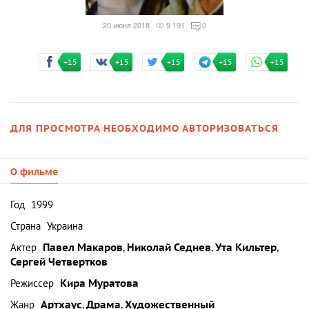
20 июня 2018
9 191
0
+15
+15
+15
+15
+15
ДЛЯ ПРОСМОТРА НЕОБХОДИМО АВТОРИЗОВАТЬСЯ
О фильме
Год
1999
Страна
Украина
Актер
Павел Макаров
,
Николай Седнев
,
Ута Кильтер
,
Сергей Четвертков
Режиссер
Кира Муратова
Жанр
Артхаус
,
Драма
,
Художественный