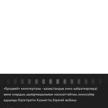
«Бродвей» кинопорталы - қазақстандық кино қайраткерлерді
және олардың шығармашылығын насихаттайтын, киносүйер
қауымды біріктіретін Казнеттің бірегей жобасы