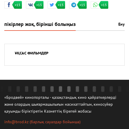
+15
+15
+15
+15
+15
пікірлер жоқ, бірінші болыңыз
Ену
ҰҚСАС ФИЛЬМДЕР
«Бродвей» кинопорталы - қазақстандық кино қайраткерлерді
және олардың шығармашылығын насихаттайтын, киносүйер
қауымды біріктіретін Казнеттің бірегей жобасы
info@brod.kz
(барлық сауалдар бойынша)