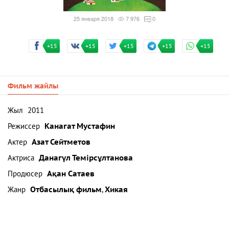
25 января 2018
7 976
0
+15
+15
+15
+15
+15
Фильм жайлы
Жыл
2011
Режиссер
Канагат Мустафин
Актер
Азат Сейтметов
Актриса
Данагүл Темірсұлтанова
Продюсер
Ақан Сатаев
Жанр
Отбасылық фильм
,
Хикая