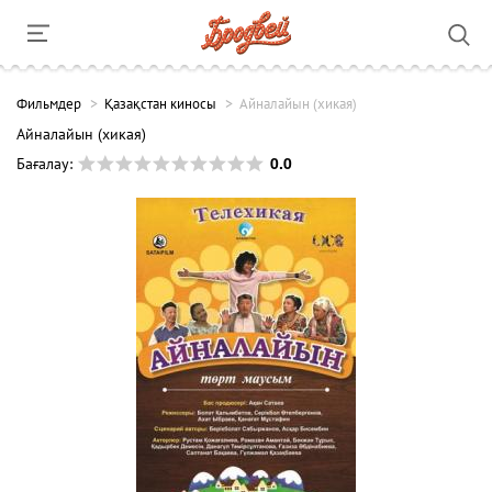
Фильмдер
Қазақстан киносы
Айналайын (хикая)
Айналайын (хикая)
0.0
Бағалау: