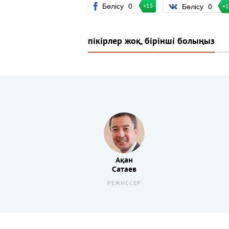
Бөлісу
0
Бөлісу
0
+15
+
пікірлер жоқ, бірінші болыңыз
Ақан
Сатаев
РЕЖИССЕР