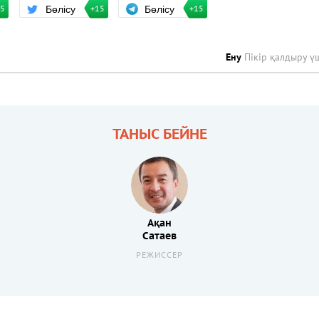
Бөлісу
Бөлісу
+15
15
+15
Ену
Пікір қалдыру ү
ТАНЫС БЕЙНЕ
Ақан
Сатаев
РЕЖИССЕР