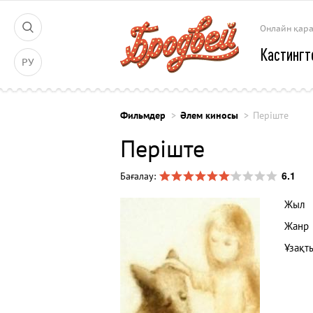
Онлайн қар
Кастингт
РУ
Фильмдер
Әлем киносы
Періште
Періште
6.1
Бағалау:
Жыл
Жанр
Ұзақт