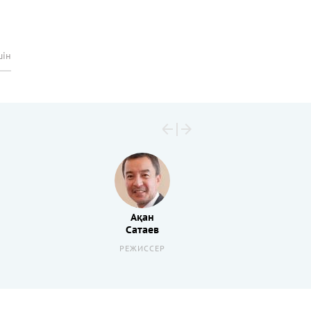
шін
Ақан
Сатаев
РЕЖИССЕР