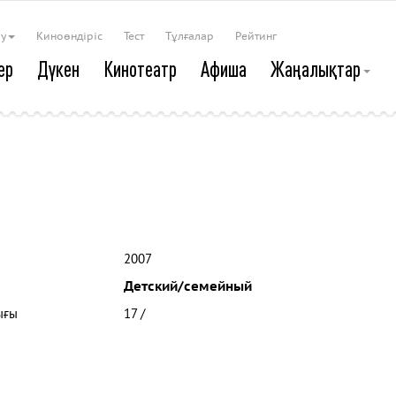
ау
Киноөндіріс
Тест
Тұлғалар
Рейтинг
ер
Дүкен
Кинотеатр
Афиша
Жаңалықтар
2007
Детский/семейный
ығы
17 /