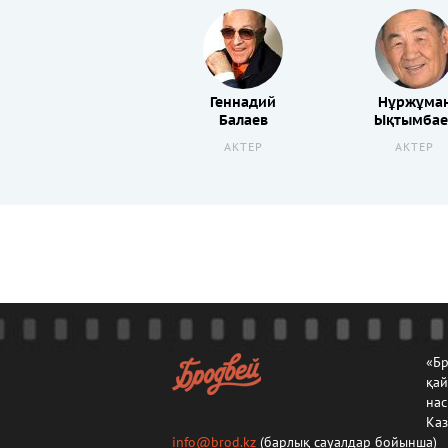
Геннадий
Нұржұма
Балаев
Ықтымбае
АКТЕР
АКТЕР
«Бр
қа
нас
Каз
info@brod.kz
(барлық сауалдар бойынша)