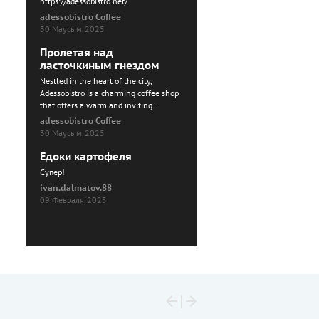
https://adessobistro.net/
adessobistro Coffee
30 Маусым, 2025
Пролетая над
ласточкиным гнездом
Nestled in the heart of the city,
Adessobistro is a charming coffee shop
that offers a warm and inviting...
adessobistro Coffee
30 Маусым, 2025
Едоки картофеля
Cупер!
ivan.dalmatov.88
09 Февраля, 2025