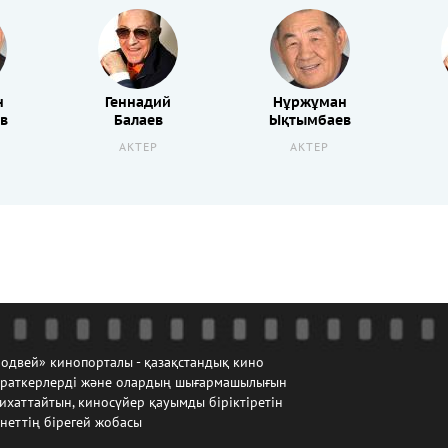
н
Геннадий
Нұржұман
в
Балаев
Ықтымбаев
АКТЕР
АКТЕР
одвей» кинопорталы - қазақстандық кино
йраткерлерді және олардың шығармашылығын
ихаттайтын, киносүйер қауымды біріктіретін
неттің бірегей жобасы