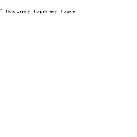
По алфавиту
По рейтингу
По дате