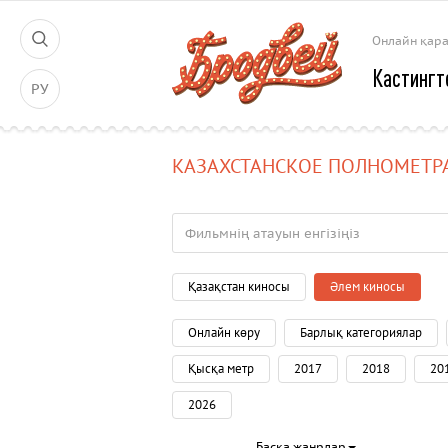
Онлайн қар
Кастингт
РУ
КАЗАХСТАНСКОЕ ПОЛНОМЕТР
Қазақстан киносы
Әлем киносы
Онлайн көру
Барлық категориялар
Қысқа метр
2017
2018
20
2026
Басқа жанрлар