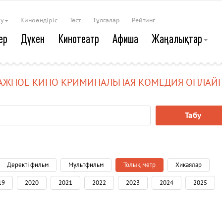
ау
Киноөндіріс
Тест
Тұлғалар
Рейтинг
ер
Дүкен
Кинотеатр
Афиша
Жаңалықтар
АЖНОЕ КИНО КРИМИНАЛЬНАЯ КОМЕДИЯ ОНЛАЙН
Табу
Деректі фильм
Мультфильм
Толық метр
Хикаялар
19
2020
2021
2022
2023
2024
2025