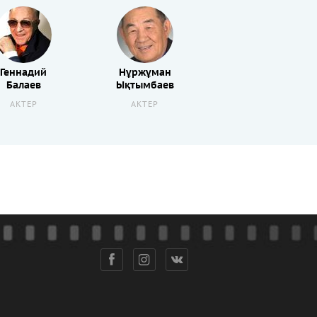
Геннадий
Нұржұман
Балаев
Ықтымбаев
АКТЕР
АКТЕР