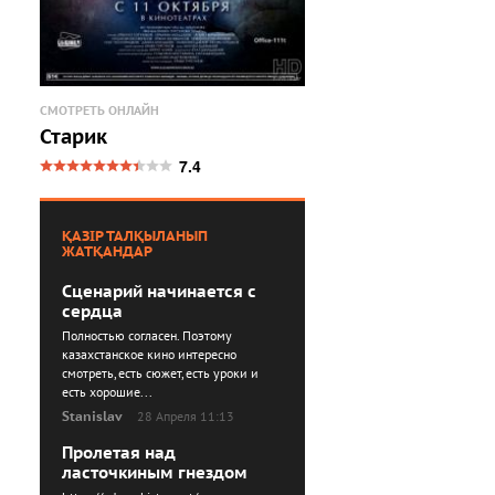
СМОТРЕТЬ ОНЛАЙН
Старик
7.4
ҚАЗІР ТАЛҚЫЛАНЫП
ЖАТҚАНДАР
Сценарий начинается с
сердца
Полностью согласен. Поэтому
казахстанское кино интересно
смотреть, есть сюжет, есть уроки и
есть хорошие...
Stanislav
28 Апреля 11:13
Пролетая над
ласточкиным гнездом