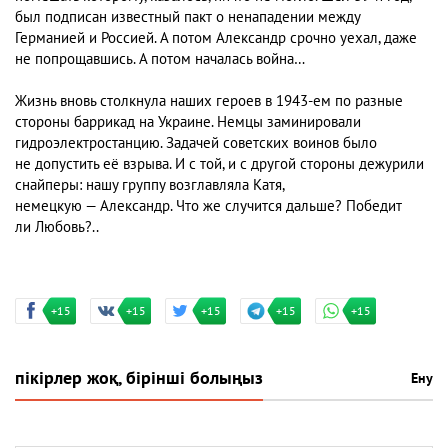
был подписан известный пакт о ненападении между
Германией и Россией. А потом Александр срочно уехал, даже
не попрощавшись. А потом началась война…
Жизнь вновь столкнула наших героев в 1943-ем по разные
стороны баррикад на Украине. Немцы заминировали
гидроэлектростанцию. Задачей советских воинов было
не допустить её взрыва. И с той, и с другой стороны дежурили
снайперы: нашу группу возглавляла Катя,
немецкую — Александр. Что же случится дальше? Победит
ли Любовь?..
+15
+15
+15
+15
+15
пікірлер жоқ, бірінші болыңыз
Ену