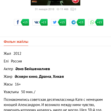
31 января 2018
11 466
0
+15
+15
+15
+15
+15
Фильм жайлы
Жыл
2012
Елі
Россия
Актер
Әзиз Бейшеналиев
Жанр
Әскери кино
,
Драма
,
Хикая
Жасы
16+
Ұзақтығы
50 мин. /
Познакомились советская десятиклассница Катя с немецким
юношей Александром. И возникло между ними чувство,
помешать которому, казалось, ничто не могло. Шел 39-й год,