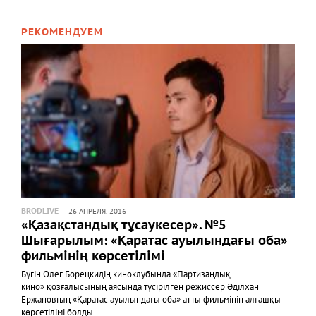
РЕКОМЕНДУЕМ
BRODLIVE
26 АПРЕЛЯ, 2016
«Қазақстандық тұсаукесер». №5
Шығарылым: «Қаратас ауылындағы оба»
фильмінің көрсетілімі
Бүгін Олег Борецкидің киноклубында «Партизандық
кино» қозғалысының аясында түсірілген режиссер Әділхан
Ержановтың «Қаратас ауылындағы оба» атты фильмінің алғашқы
көрсетілімі болды.