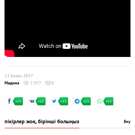
13 Қазан, 2017
Мадина
1 977
0
+15
+15
+15
+15
+15
пікірлер жоқ, бірінші болыңыз
Ену