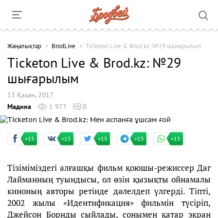
Жаңалықтар
BrodLive
Ticketon Live & Brod.kz: №29 шығарылым
Ticketon Live & Brod.kz: №29
шығарылым
13 Қазан, 2017
Мадина
1 977
0
+15
+15
+15
+15
+15
Тізіміміздегі алғашқы фильм қоюшы-режиссер Даг
Лайманның туындысы, ол өзін қызықты ойнамалы
киноның авторы ретінде дәлелдеп үлгерді. Тіпті,
2002 жылы «Идентификация» фильмін түсіріп,
Джейсон Борнды сыйлады, сонымен қатар экран