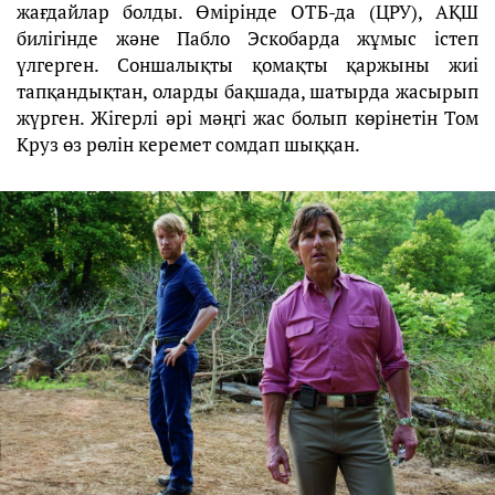
жағдайлар болды. Өмірінде ОТБ-да (ЦРУ), АҚШ
билігінде және Пабло Эскобарда жұмыс істеп
үлгерген. Соншалықты қомақты қаржыны жиі
тапқандықтан, оларды бақшада, шатырда жасырып
жүрген. Жігерлі әрі мәңгі жас болып көрінетін Том
Круз өз рөлін керемет сомдап шыққан.