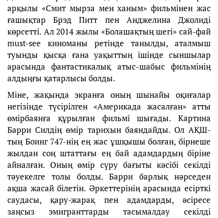
арқылы «Смит мырза мен ханым» фильмінен жас
ғашықтар Брэд Питт пен Анджелина Джолиді
көрсетті. Ал 2014 жылы «Болашақтың шегі» сай-фай
must-see киноманы ретінде танылды, аталмыш
туынды қысқа ғана уақыттың ішінде сыншылар
арасында фантастикалық атыс-шабыс фильмінің
алдыңғы қатарлысы болды.
Міне, жақында экранға оның шынайы оқиғалар
негізінде түсірілген «Америкада жасалған» атты
өмірбаянға құрылған фильмі шығады. Картина
Барри Силдің өмір тарихын баяндайды. Ол АҚШ-
тың Боинг 747-нің ең жас ұшқышы болған, бірнеше
жылдан соң штаттағы ең бай адамдардың біріне
айналған. Оның өмір сүру бағыты кәсібі секілді
тәуекелге толы болды. Барри барлық нәрседен
ақша жасай білетін. Әркеттерінің арасында есірткі
саудасы, қару-жарақ пен адамдарды, әсіресе
заңсыз эмигранттарды тасымалдау секілді