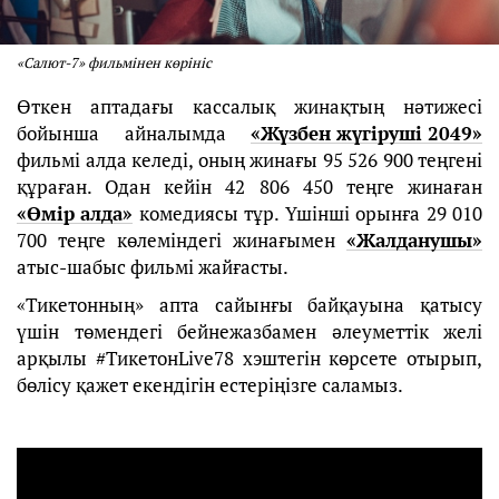
«Салют-7» фильмінен көрініс
Өткен аптадағы кассалық жинақтың нәтижесі
бойынша айналымда
«Жүзбен жүгіруші 2049»
фильмі алда келеді, оның жинағы 95 526 900 теңгені
құраған. Одан кейін 42 806 450 теңге жинаған
«Өмір алда»
комедиясы тұр. Үшінші орынға 29 010
700 теңге көлеміндегі жинағымен
«Жалданушы»
атыс-шабыс фильмі жайғасты.
«Тикетонның» апта сайынғы байқауына қатысу
үшін төмендегі бейнежазбамен әлеуметтік желі
арқылы #ТикетонLive78 хэштегін көрсете отырып,
бөлісу қажет екендігін естеріңізге саламыз.