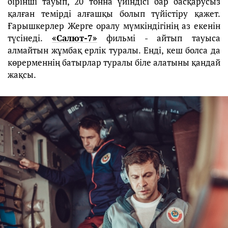
бірінші тауып, 20 тонна үйіндісі бар басқарусыз
қалған темірді алғашқы болып түйістіру қажет.
Ғарышкерлер Жерге оралу мүмкіндігінің аз екенін
түсінеді.
«Салют-7»
фильмі - айтып тауыса
алмайтын жұмбақ ерлік туралы. Енді, кеш болса да
көрерменнің батырлар туралы біле алатыны қандай
жақсы.