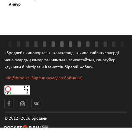
Айнур
«Бродвей» кинопорталы - қазақстандық кино қайраткерлерді
және олардың шығармашылығын насихаттайтын, киносүйер
қауымды біріктіретін Казнеттің бірегей жобасы
info@brod.kz
(барлық сауалдар бойынша)
© 2012–2026 Бродвей