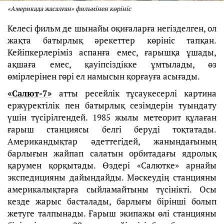
«Америкада жасалған» фильмінен көрініс
Келесі фильм де шынайы оқиғаларға негізделген, ол
жақта батырлық әрекеттер көрініс тапқан.
Кейіпкерлеріміз аспанға емес, ғарышқа ұшады,
ақшаға емес, қауіпсіздікке ұмтылады, өз
өмірлерінен гөрі ел намысын қорғауға асығады.
«Салют-7»
атты ресейлік тұсаукесерлі картина
ержүректілік пен батырлық сезімдерін туындату
үшін түсірілгендей. 1985 жылы метеорит құлаған
ғарыш станциясы белгі беруді тоқтатады.
Американдықтар әдеттегідей, жанындағының
барлығын жайпап салатын орбитадағы ядролық
қарумен қорқытады. Өздері «Салютке» арнайы
экспедицияны дайындайды. Мәскеудің станцияны
америкалықтарға сыйламайтыны түсінікті. Осы
кезде жарыс басталады, барлығы бірінші болып
жетуге талпынады. Ғарыш экипажы өлі станцияны