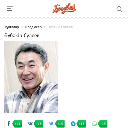
Тұлғалар
Продюсер
Әубәкір Сүлеев
Әубәкір Сүлеев
+15
+15
+15
+15
+15