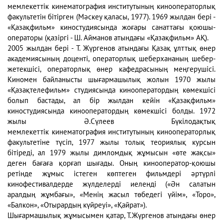
мемлекеттік кинематография институтының кинооператорлық
факультетін бітірген (Мәскеу қаласы, 1977). 1969 жылдан бері -
«Қазақфильм» киностудиясында жоғары санаттағы қоюшы-
операторы (қазіргі - Ш. Айманов атындағы «Қазақфильм» АҚ).
2005 жылдан бері - Т. Жүргенов атындағы Қазақ ұлттық өнер
академиясының доценті, операторлық шеберхананың шебер-
жетекшісі, операторлық өнер кафедрасының меңгерушісі.
Киномен байланысты шығармашылық жолын 1970 жылы
«Қазақтелефильм» студиясында кинооператордың көмекшісі
болып бастады, ал бір жылдан кейін «Қазақфильм»
киностудиясында кинооператордың көмекшісі болды. 1972
жылы Ә.Сүлеев Бүкілодақтық
мемлекеттік кинематография институтының кинооператорлық
факультетіне түсіп, 1977 жылы толық теориялық курсын
бітіреді, ал 1979 жылы димломдық жұмысын «өте жақсы»
деген бағаға қорғап шығады. Оның кинооператор-қоюшы
ретінде жұмыс істеген көптеген фильмдері әртүрлі
кинофестивалдерде жүлделерді иеленді («Ән салатын
аралдың жұмбағы», «Менің жасыл төбедегі үйім», «Торо»,
«Балкон», «Отырардың күйреуі», «Қайрат»).
Шығармашылық жұмысымен қатар, Т.Жүргенов атындағы өнер