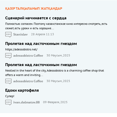
ҚАЗІР ТАЛҚЫЛАНЫП ЖАТҚАНДАР
Сценарий начинается с сердца
Полностью согласен. Поэтому казахстанское кино интересно смотреть, есть
сюжет, есть уроки и есть хорошие...
Stanislav
28 Апреля 11:13
Пролетая над ласточкиным гнездом
https://adessobistro.net/
adessobistro Coffee
30 Маусым, 2025
Пролетая над ласточкиным гнездом
Nestled in the heart of the city, Adessobistro is a charming coffee shop that
offers a warm and inviting...
adessobistro Coffee
30 Маусым, 2025
Едоки картофеля
Cупер!
ivan.dalmatov.88
09 Февраля, 2025