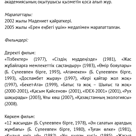
академиясының оқытушысы қызметін қоса алып жүр.
Марапаттары:
2002 жылы Мәдениет қайраткері.
2005 жылы «Ерен еңбегі үшін» медалімен марапатталған.
Фильмдері:
Деректі фильм:
«Тізбектер» (1977), «Сіздің мүддеңізде» (1981), «Жас
жұбайларға мемлекеттік сақтандыру» (1983), «Өмір бояулары»
(Б. Сүлеевпен бірге, 1993), «Атамекен» (Б. Сүлеевпен бірге,
1993), «Доспамбет жырау» (1997), «Кері қайтар жол жоқ»
(1997), «Бекет-Ата» (1999), «Батыс та жоқ – Шығыс та жоқ»
(2000-2001), «Қасым Қайсенов» (2001), «IDEX-2001» (2001), «Рух
шақырады» (2003), Ұлы көш (2007), «Қазақстанның экологиясы»
(2008).
Көркем фильм:
«12 жасыңда» (Б. Сүлеевпен бірге, 1978), «Ән салатын аралдың
жұмбағы» (Б. Сүлеевпен бірге, 1980), «Туған өлке» (1981),
«Қызыл киіз үй» (1982), «Ұш, қыран құс!» (1985), «Жасыл