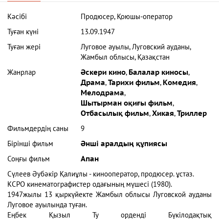
Кәсібі
Продюсер, Қоюшы-оператор
Туған күні
13.09.1947
Туған жері
Луговое ауылы, Луговский ауданы,
Жамбыл облысы, Қазақстан
Жанрлар
Әскери кино
,
Балалар киносы
,
Драма
,
Тарихи фильм
,
Комедия
,
Мелодрама
,
Шытырман оқиғы фильм
,
Отбасылық фильм
,
Хикая
,
Триллер
Фильмдердің саны
9
Бірінші фильм
Әнші аралдың құпиясы
Соңғы фильм
Апан
Сүлеев Әубәкір Қалиұлы - кинооператор, продюсер. ұстаз.
КСРО кинематографистер одағының мүшесі (1980).
1947жылы 13 қыркүйекте Жамбыл облысы Луговской ауданы
Луговое ауылында туған.
Еңбек Қызыл Ту орденді Бүкілодақтық