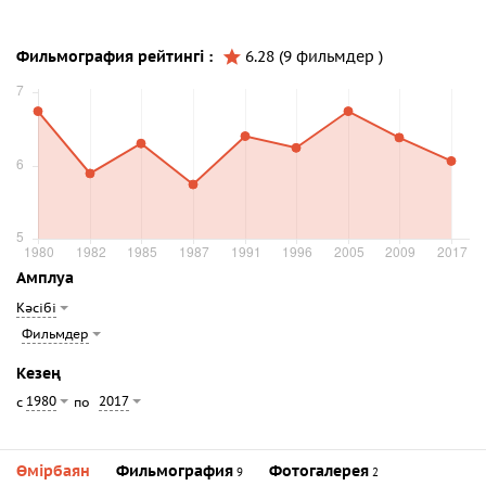
Фильмография рейтингі :
6.28 (9 фильмдер )
Амплуа
Кәсібі
Фильмдер
Кезең
1980
2017
с
по
Өмірбаян
Фильмография
Фотогалерея
9
2