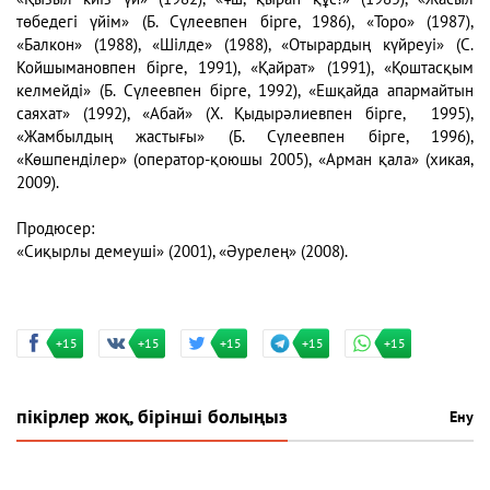
төбедегі үйім» (Б. Сүлеевпен бірге, 1986), «Торо» (1987),
«Балкон» (1988), «Шілде» (1988), «Отырардың күйреуі» (С.
Койшымановпен бірге, 1991), «Қайрат» (1991), «Қоштасқым
келмейді» (Б. Сүлеевпен бірге, 1992), «Ешқайда апармайтын
саяхат» (1992), «Абай» (Х. Қыдырәлиевпен бірге, 1995),
«Жамбылдың жастығы» (Б. Сүлеевпен бірге, 1996),
«Көшпенділер» (оператор-қоюшы 2005), «Арман қала» (хикая,
2009).
Продюсер:
«Сиқырлы демеуші» (2001), «Әурелең» (2008).
+15
+15
+15
+15
+15
пікірлер жоқ, бірінші болыңыз
Ену