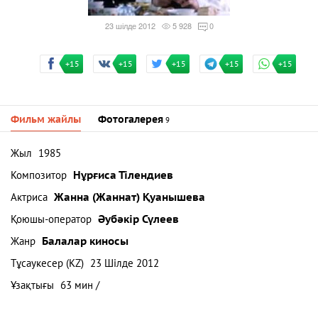
23 шілде 2012
5 928
0
+15
+15
+15
+15
+15
Фильм жайлы
Фотогалерея
9
Жыл
1985
Композитор
Нұрғиса Тілендиев
Актриса
Жанна (Жаннат) Қуанышева
Қоюшы-оператор
Әубәкір Сүлеев
Жанр
Балалар киносы
Тұсаукесер (KZ)
23 Шілде 2012
Ұзақтығы
63 мин /