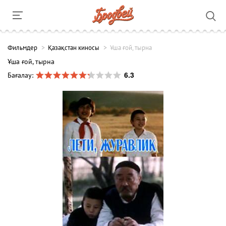
Фильмдер
Қазақстан киносы
Ұша ғой, тырна
Ұша ғой, тырна
6.3
Бағалау: