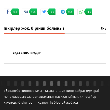
+15
+15
+15
+15
+15
пікірлер жоқ, бірінші болыңыз
Ену
ҰҚСАС ФИЛЬМДЕР
«Бродвей» кинопорталы - қазақстандық кино қайраткерлерді
және олардың шығармашылығын насихаттайтын, киносүйер
қауымды біріктіретін Казнеттің бірегей жобасы