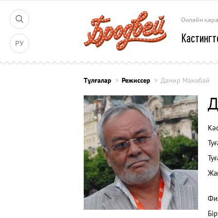
Онлайн қар
Кастингт
РУ
Тұлғалар
Режиссер
Дамир Манабай
Д
Кәс
Туғ
Туғ
Жа
Фи
Бі