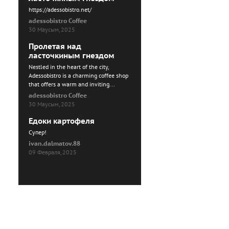
https://adessobistro.net/
adessobistro Coffee
30 Маусым, 2025
Пролетая над
ласточкиным гнездом
Nestled in the heart of the city,
Adessobistro is a charming coffee shop
that offers a warm and inviting...
adessobistro Coffee
30 Маусым, 2025
Едоки картофеля
Cупер!
ivan.dalmatov.88
09 Февраля, 2025