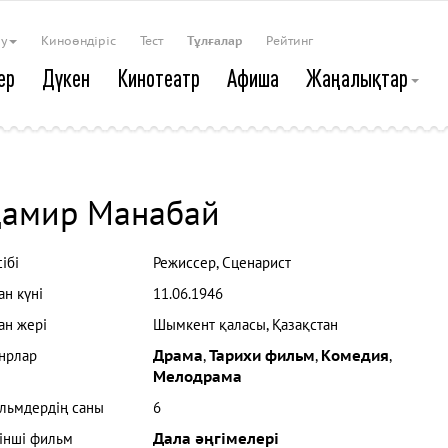
ау
Киноөндіріс
Тест
Тұлғалар
Рейтинг
ер
Дүкен
Кинотеатр
Афиша
Жаңалықтар
амир Манабай
ібі
Режиссер, Сценарист
ан күні
11.06.1946
ан жері
Шымкент қаласы, Қазақстан
нрлар
Драма
,
Тарихи фильм
,
Комедия
,
Мелодрама
льмдердің саны
6
рінші фильм
Дала әңгімелері