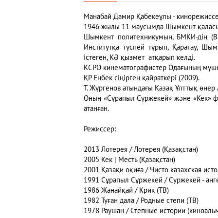
Манабай Дамир Қабекеұлы - кинорежиссер
1946 жылы 11 маусымда Шымкент қаласы
Шымкент политехникумын, БМКИ-дің (ВГИ
Институтқа түспей тұрып, Қаратау, Ш
істеген, КӘ қызмет атқарып келді.
КСРО кинематографистер Одағының мүшес
ҚР Еңбек сіңірген қайраткері (2009).
Т. Жүргенов атындағы Қазақ Ұлттық өне
Оның «Сұрапыл Сұржекей» және «Кек» ф
атанған.
Режиссер:
2013 Лотерея / Лотерея (Қазақстан)
2005 Кек | Месть (Қазақстан)
2001 Қазақи оқиға / Чисто казахская истор
1991 Сұрапыл Сұржекей / Суржекей - анг
1986 Жанайқай / Крик (ТВ)
1982 Туған дала / Родные степи (ТВ)
1978 Раушан / Степные истории (киноальм