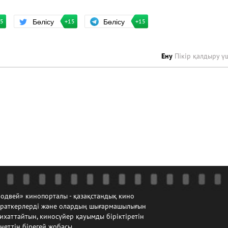
Бөлісу
Бөлісу
+15
15
+15
Ену
Пікір қалдыру ү
одвей» кинопорталы - қазақстандық кино
йраткерлерді және олардың шығармашылығын
ихаттайтын, киносүйер қауымды біріктіретін
неттің бірегей жобасы