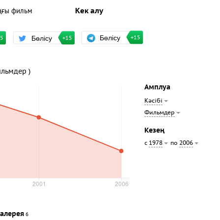
ңғы фильм
Кек алу
Бөлісу
Бөлісу
+15
15
+15
ильмдер )
Амплуа
Кәсібі
Фильмдер
Кезең
с
по
1978
2006
алерея
6