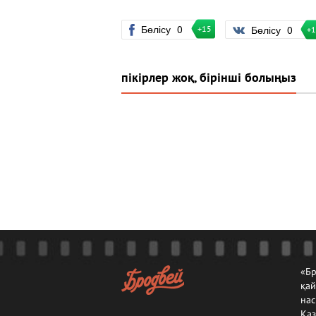
Бөлісу
0
Бөлісу
0
+15
+
пікірлер жоқ, бірінші болыңыз
«Бр
қа
нас
Каз