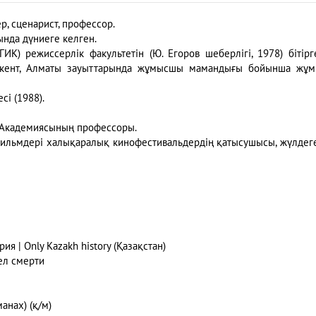
, сценарист, профессор.
нда дүниеге келген.
К) режиссерлік факультетін (Ю. Егоров шеберлігі, 1978) бітірг
ымкент, Алматы зауыттарында жұмысшы мамандығы бойынша жұ
і (1988).
р Академиясының профессоры.
ильмдері халықаралық кинофестивальдердің қатысушысы, жүлдег
ия | Only Kazakh history (Қазақстан)
ел смерти
анах) (қ/м)