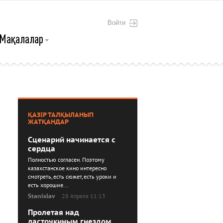
Войти
Мақалалар
ҚАЗІР ТАЛҚЫЛАНЫП
ЖАТҚАНДАР
Сценарий начинается с
сердца
Полностью согласен. Поэтому
казахстанское кино интересно
смотреть, есть сюжет, есть уроки и
есть хорошие...
Stanislav
28 Апреля 11:13
Пролетая над
ласточкиным гнездом