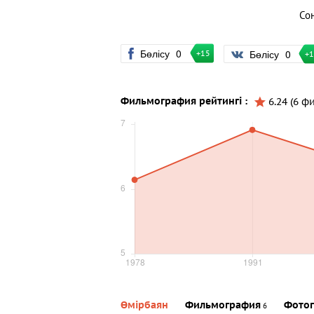
Со
Бөлісу
0
Бөлісу
0
+15
+
Фильмография рейтингі :
6.24 (6 ф
Өмірбаян
Фильмография
Фотог
6