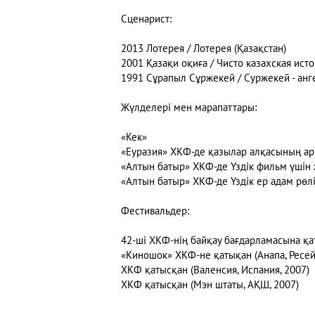
Сценарист:
2013 Лотерея / Лотерея (Қазақстан)
2001 Қазақи оқиға / Чисто казахская истор
1991 Сұрапыл Сұржекей / Суржекей - анг
Жүлделері мен марапаттары:
«Кек»
«Еуразия» ХКФ-де қазылар алқасының арн
«Алтын батыр» ХКФ-де Үздік фильм үшін ж
«Алтын батыр» ХКФ-де Үздік ер адам рөлі
Фестивальдер:
42-ші ХКФ-нің байқау бағдарламасына қа
«Киношок» ХКФ-не қатықан (Анапа, Ресей
ХКФ қатысқан (Валенсия, Испания, 2007)
ХКФ қатысқан (Мэн штаты, АҚШ, 2007)