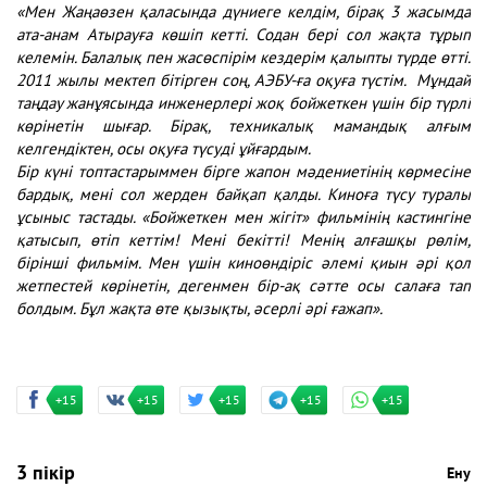
«Мен Жаңаөзен қаласында дүниеге келдім, бірақ 3 жасымда
ата-анам Атырауға көшіп кетті. Содан бері сол жақта тұрып
келемін. Балалық пен жасөспірім кездерім қалыпты түрде өтті.
2011 жылы мектеп бітірген соң, АЭБУ-ға оқуға түстім. Мұндай
таңдау жанұясында инженерлері жоқ бойжеткен үшін бір түрлі
көрінетін шығар. Бірақ, техникалық мамандық алғым
келгендіктен, осы оқуға түсуді ұйғардым.
Бір күні топтастарыммен бірге жапон мәдениетінің көрмесіне
бардық, мені сол жерден байқап қалды. Киноға түсу туралы
ұсыныс тастады. «Бойжеткен мен жігіт» фильмінің кастингіне
қатысып, өтіп кеттім! Мені бекітті! Менің алғашқы рөлім,
бірінші фильмім. Мен үшін киноөндіріс әлемі қиын әрі қол
жетпестей көрінетін, дегенмен бір-ақ сәтте осы салаға тап
болдым. Бұл жақта өте қызықты, әсерлі әрі ғажап».
+15
+15
+15
+15
+15
3 пікір
Ену