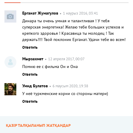
Ерганат Жумагулов
1 наурыз 2016, 03:41
Динара ты очень умная и талантливая ! У тебя
суперская энергетика! Желаю тебе больших успехов и
крепкого здоровья ! Красавица ты молодец ! Так
держать!!!! Твой поклоник Ерганат. Удачи тебе во всем!
Ответить
Мырзахмет
12 апреля 2017, 00:07
Помню ее с фильма Он и Она
Ответить
Умид Булатов
6 маусым 2020, 19:38
У неё туркменские корни со стороны матери)
Ответить
ҚАЗІР ТАЛҚЫЛАНЫП ЖАТҚАНДАР