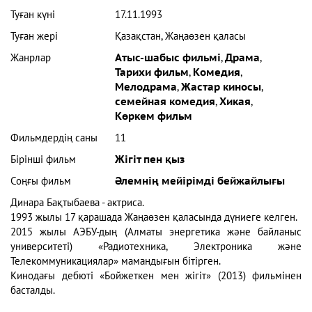
Туған күні
17.11.1993
Туған жері
Қазақстан, Жаңаөзен қаласы
Жанрлар
Атыс-шабыс фильмі
,
Драма
,
Тарихи фильм
,
Комедия
,
Мелодрама
,
Жастар киносы
,
семейная комедия
,
Хикая
,
Көркем фильм
Фильмдердің саны
11
Бірінші фильм
Жігіт пен қыз
Соңғы фильм
Әлемнің мейірімді бейжайлығы
Динара Бақтыбаева - актриса.
1993 жылы 17 қарашада Жаңаөзен қаласында дүниеге келген.
2015 жылы АЭБУ-дың (Алматы энергетика және байланыс
университеті) «Радиотехника, Электроника және
Телекоммуникациялар» мамандығын бітірген.
Кинодағы дебюті «Бойжеткен мен жігіт» (2013) фильмінен
басталды.