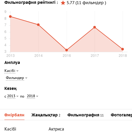
Фильмография рейтингі :
5.77 (11 фильмдер )
Амплуа
Кәсібі
Фильмдер
Кезең
2013
2018
с
по
Өмірбаян
Жаңалықтар
Фильмография
Фотогале
2
11
Кәсібі
Актриса