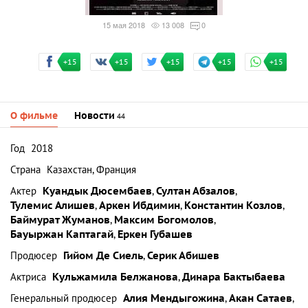
15 мая 2018
13 008
0
+15
+15
+15
+15
+15
О фильме
Новости
44
Год
2018
Страна
Казахстан, Франция
Актер
Куандык Дюсембаев
,
Султан Абзалов
,
Тулемис Алишев
,
Аркен Ибдимин
,
Константин Козлов
,
Баймурат Жуманов
,
Максим Богомолов
,
Бауыржан Каптагай
,
Еркен Губашев
Продюсер
Гийом Де Сиель
,
Серик Абишев
Актриса
Кульжамила Белжанова
,
Динара Бактыбаева
Генеральный продюсер
Алия Мендыгожина
,
Акан Сатаев
,