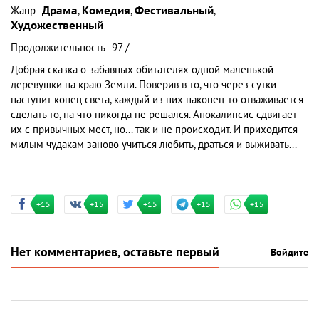
Жанр
Драма
,
Комедия
,
Фестивальный
,
Художественный
Продолжительность
97 /
Добрая сказка о забавных обитателях одной маленькой
деревушки на краю Земли. Поверив в то, что через сутки
наступит конец света, каждый из них наконец-то отваживается
сделать то, на что никогда не решался. Апокалипсис сдвигает
их с привычных мест, но... так и не происходит. И приходится
милым чудакам заново учиться любить, драться и выживать...
+15
+15
+15
+15
+15
Нет комментариев, оставьте первый
Войдите