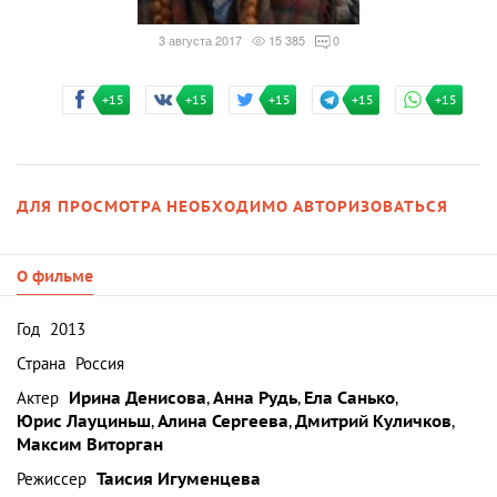
3 августа 2017
15 385
0
+15
+15
+15
+15
+15
ДЛЯ ПРОСМОТРА НЕОБХОДИМО АВТОРИЗОВАТЬСЯ
О фильме
Год
2013
Страна
Россия
Актер
Ирина Денисова
,
Анна Рудь
,
Ела Санько
,
Юрис Лауциньш
,
Алина Сергеева
,
Дмитрий Куличков
,
Максим Виторган
Режиссер
Таисия Игуменцева