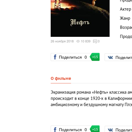
Прод
Актер
Жанр
Возра
Продо
26 ноября 2018
10 839
0
Поделиться
0
Подели
+15
О фильме
Экранизация романа «Нефть» классика ам
происходит в конце 1920-х в Калифорни
амбициозному и бездушному магнату Плэ
Поделиться
0
Подели
+15