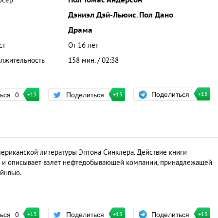
юсер
Пол Томас Андерсон
Дэниэл Дэй-Льюис
,
Пол Дано
Драма
ст
От 16 лет
лжительность
158 мин. / 02:38
Поделиться
ться
0
Поделиться
+15
+15
+15
ериканской литературы Эптона Синклера. Действие книги
и и описывает взлет нефтедобывающей компании, принадлежащей
йнвью.
Поделиться
ться
0
Поделиться
+15
+15
+15