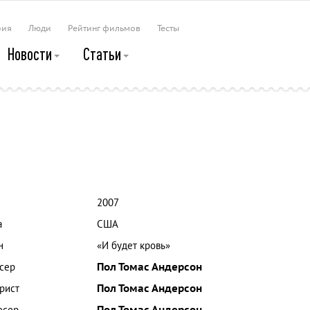
рия
Люди
Рейтинг фильмов
Тесты
Новости
Статьи
2007
а
США
н
«И будет кровь»
сер
Пол Томас Андерсон
рист
Пол Томас Андерсон