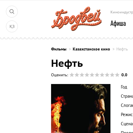
Киноиндуст
Афиша
ҚЗ
Фильмы
Казахстанское кино
Нефть
Нефть
0.0
Оценить:
Год
Стран
Слога
Режис
Сцена