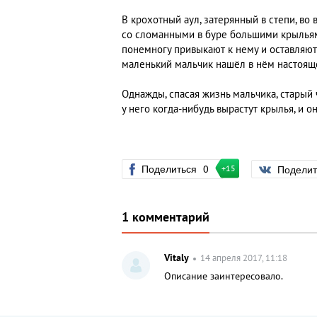
В крохотный аул, затерянный в степи, во
со сломанными в буре большими крыльями
понемногу привыкают к нему и оставляют 
маленький мальчик нашёл в нём настояще
Однажды, спасая жизнь мальчика, старый ч
у него когда-нибудь вырастут крылья, и о
Поделиться
0
Подели
+15
1 комментарий
Vitaly
14 апреля 2017, 11:18
Описание заинтересовало.