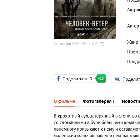
Прод
Актри
Актер
Жанр
31 октября 2013
14 402
1
Премь
Продо
Поделиться
0
Подели
+15
О фильме
Фотогалерея
Новост
1
В крохотный аул, затерянный в степи, во
со сломанными в буре большими крыльями
понемногу привыкают к нему и оставляют 
маленький мальчик нашёл в нём настояще