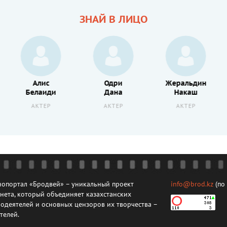
ЗНАЙ В ЛИЦО
Алис
Одри
Жеральдин
Белаиди
Дана
Накаш
АКТЕР
АКТЕР
АКТЕР
опортал «Бродвей» – уникальный проект
info@brod.kz
(по
нета, который объединяет казахстанских
одеятелей и основных цензоров их творчества –
телей.