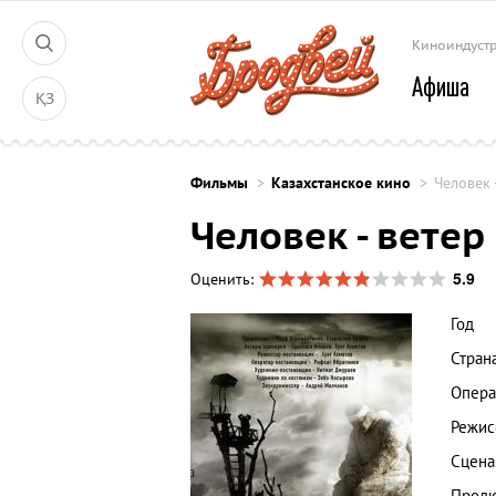
Киноиндуст
Афиша
ҚЗ
Фильмы
Казахстанское кино
Человек 
Человек - ветер
5.9
Оценить:
Год
Стран
Опера
Режис
Сцена