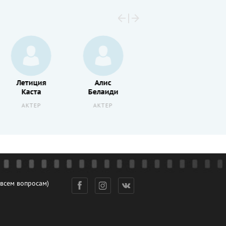
Летиция
Алис
Одри
Каста
Белаиди
Дана
АКТЕР
АКТЕР
АКТЕР
 всем вопросам)