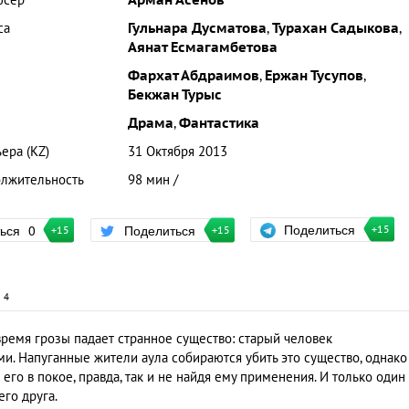
юсер
Арман Асенов
са
Гульнара Дусматова
,
Турахан Садыкова
,
Аянат Есмагамбетова
Фархат Абдраимов
,
Ержан Тусупов
,
Бекжан Турыс
Драма
,
Фантастика
ера (KZ)
31 Октября 2013
лжительность
98 мин /
Поделиться
ться
0
Поделиться
+15
+15
+15
и
4
 время грозы падает странное существо: старый человек
. Напуганные жители аула собираются убить это существо, однако
его в покое, правда, так и не найдя ему применения. И только один
го друга.