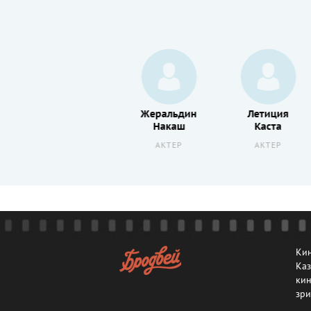
Одри
Жеральдин
Летиция
Дана
Накаш
Каста
АКТЕР
АКТЕР
АКТЕР
Кин
Каз
кин
зри