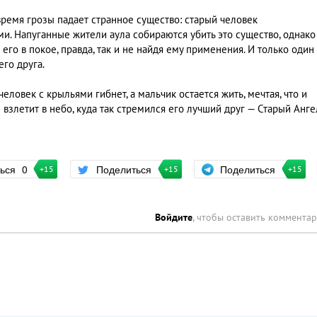
 время грозы падает странное существо: старый человек
. Напуганные жители аула собираются убить это существо, однако
его в покое, правда, так и не найдя ему применения. И только один
го друга.
еловек с крыльями гибнет, а мальчик остается жить, мечтая, что и
н взлетит в небо, куда так стремился его лучший друг — Старый Анге
Поделиться
ться
0
Поделиться
+15
+15
+15
Войдите
, чтобы оставить коммента