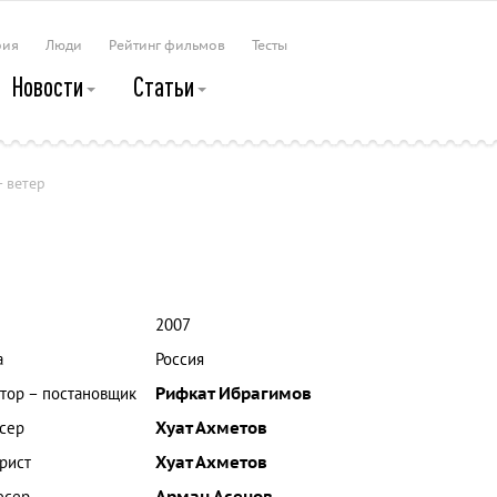
рия
Люди
Рейтинг фильмов
Тесты
Новости
Статьи
- ветер
2007
а
Россия
тор – постановщик
Рифкат Ибрагимов
сер
Хуат Ахметов
рист
Хуат Ахметов