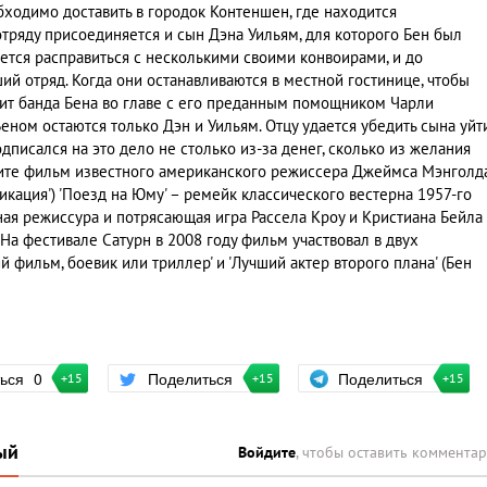
бходимо доставить в городок Контеншен, где находится
отряду присоединяется и сын Дэна Уильям, для которого Бен был
ется расправиться с несколькими своими конвоирами, и до
й отряд. Когда они останавливаются в местной гостинице, чтобы
дит банда Бена во главе с его преданным помощником Чарли
Беном остаются только Дэн и Уильям. Отцу удается убедить сына уйт
одписался на это дело не столько из-за денег, сколько из желания
трите фильм известного американского режиссера Джеймса Мэнголд
тификация') 'Поезд на Юму' – ремейк классического вестерна 1957-го
ная режиссура и потрясающая игра Рассела Кроу и Кристиана Бейла
На фестивале Сатурн в 2008 году фильм участвовал в двух
 фильм, боевик или триллер' и 'Лучший актер второго плана' (Бен
Поделиться
ться
0
Поделиться
+15
+15
+15
ый
Войдите
, чтобы оставить коммента