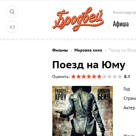
Киноиндуст
Афиша
ҚЗ
Фильмы
Мировое кино
Поезд на Юму
Поезд на Юму
6.1
Оценить:
Год
Стран
Актер