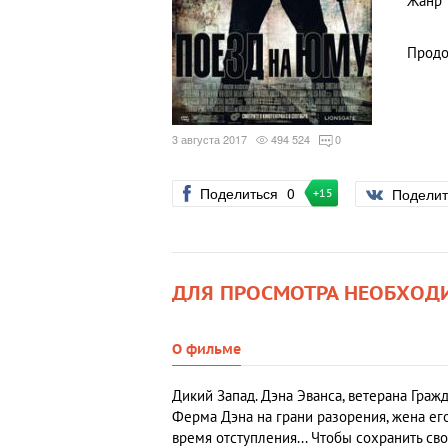
Жанр
Продо
3 августа 2017
494 524
0
Поделиться
0
Подели
+15
ДЛЯ ПРОСМОТРА НЕОБХОД
О фильме
Дикий Запад. Дэна Эванса, ветерана Граж
Ферма Дэна на грани разорения, жена его
время отступления... Чтобы сохранить с