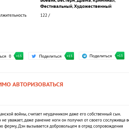
Боевик
,
Вестерн
,
Драма
,
Криминал
,
Фестивальный
,
Художественный
лжительность
122 /
Поделиться
ться
0
Поделиться
+15
+15
+15
ИМО АВТОРИЗОВАТЬСЯ
данской войны, считает неудачником даже его собственный сын.
 не уважает, даже ранение ноги он получил от своего сослуживца в
вою ферму, Дэн вызывается добровольцем в отряд сопровождения