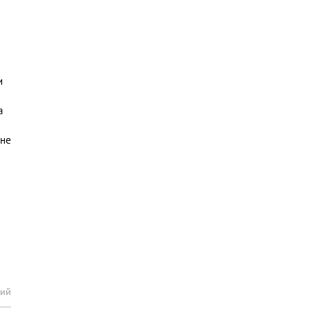
и
а
 не
рий