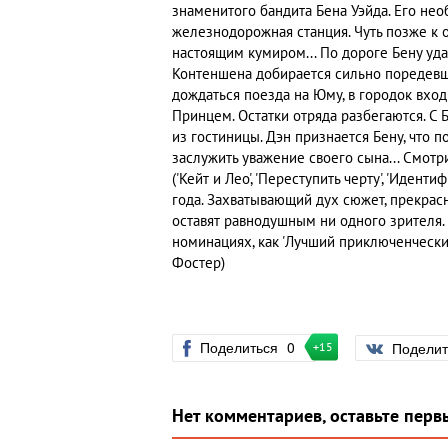
знаменитого бандита Бена Уэйда. Его нео
железнодорожная станция. Чуть позже к 
настоящим кумиром... По дороге Бену уда
Контеншена добирается сильно поредевши
дождаться поезда на Юму, в городок вхо
Принцем. Остатки отряда разбегаются. С 
из гостиницы. Дэн признается Бену, что п
заслужить уважение своего сына... Смо
('Кейт и Лео', 'Переступить черту', 'Иден
года. Захватывающий дух сюжет, прекрас
оставят равнодушным ни одного зрителя. 
номинациях, как 'Лучший приключенческий
Фостер)
Поделиться
0
Подели
+15
Нет комментариев, оставьте перв