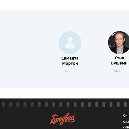
Стив
Саманта
Бушеми
Мортон
АКТЕР
АКТЕР
Кин
Каз
кин