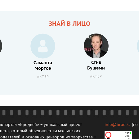
ЗНАЙ В ЛИЦО
Стив
Саманта
Бушеми
Мортон
АКТЕР
АКТЕР
опортал «Бродвей» – уникальный проект
info@brod.kz
(по
нета, который объединяет казахстанских
одеятелей и основных цензоров их творчества –