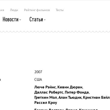
рия
Люди
Рейтинг фильмов
Тесты
Новости
Статьи
2007
а
США
Люче Рэйнс
,
Кевин Дюран
,
Даллас Робертс
,
Питер Фонда
,
Гретхен Мол
,
Алан Тьюдик
,
Кристиан Бэйл
Рассел Кроу