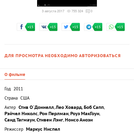
3 августа 2017
755 324
0
+15
+15
+15
+15
+15
ДЛЯ ПРОСМОТРА НЕОБХОДИМО АВТОРИЗОВАТЬСЯ
О фильме
Год
2011
Страна
США
Актер
Стив О`Доннелл
,
Лео Ховард
,
Боб Сапп
,
Рэйчел Николс
,
Рон Перлман
,
Роуз МакГоун
,
Саид Тагмауи
,
Стивен Лэнг
,
Нонсо Анози
Режиссер
Маркус Ниспел