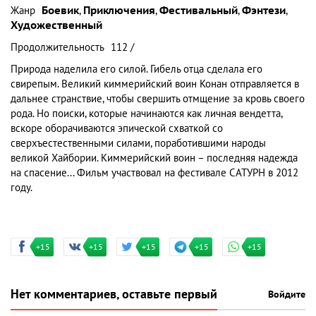
Жанр
Боевик
,
Приключения
,
Фестивальный
,
Фэнтези
,
Художественный
Продолжительность
112 /
Природа наделила его силой. Гибель отца сделала его
свирепым. Великий киммерийский воин Конан отправляется в
дальнее странствие, чтобы свершить отмщение за кровь своего
рода. Но поиски, которые начинаются как личная вендетта,
вскоре оборачиваются эпической схваткой со
сверхъестественными силами, поработившими народы
великой Хайбории. Киммерийский воин – последняя надежда
на спасение... Фильм участвовал на фестивале САТУРН в 2012
году.
+15
+15
+15
+15
+15
Нет комментариев, оставьте первый
Войдите