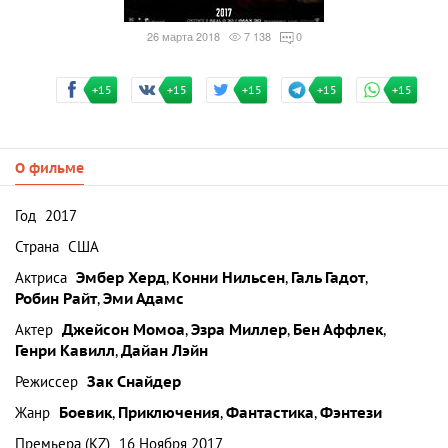
26 марта 2018
7 138
0
+15
+15
+15
+15
+15
О фильме
Год
2017
Страна
США
Актриса
Эмбер Херд
,
Конни Нильсен
,
Галь Гадот
,
Робин Райт
,
Эми Адамс
Актер
Джейсон Момоа
,
Эзра Миллер
,
Бен Аффлек
,
Генри Кавилл
,
Дайан Лэйн
Режиссер
Зак Снайдер
Жанр
Боевик
,
Приключения
,
Фантастика
,
Фэнтези
Премьера (KZ)
16 Ноября 2017