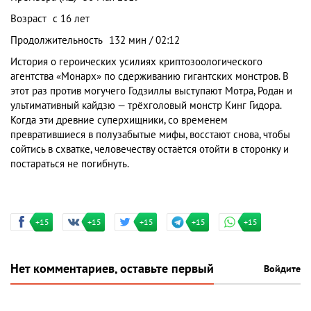
Возраст
с 16 лет
Продолжительность
132 мин / 02:12
История о героических усилиях криптозоологического
агентства «Монарх» по сдерживанию гигантских монстров. В
этот раз против могучего Годзиллы выступают Мотра, Родан и
ультимативный кайдзю — трёхголовый монстр Кинг Гидора.
Когда эти древние суперхищники, со временем
превратившиеся в полузабытые мифы, восстают снова, чтобы
сойтись в схватке, человечеству остаётся отойти в сторонку и
постараться не погибнуть.
+15
+15
+15
+15
+15
Нет комментариев, оставьте первый
Войдите